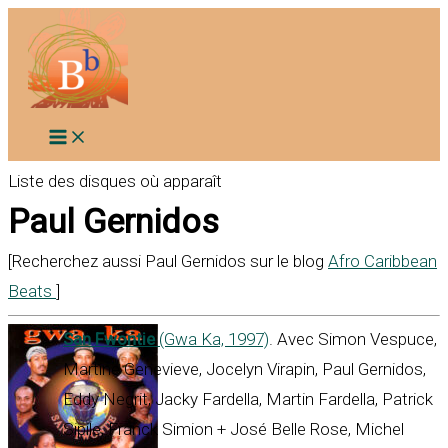
Aller
au
contenu
Liste des disques où apparaît
Paul Gernidos
[Recherchez aussi Paul Gernidos sur le blog
Afro Caribbean
Beats
]
San Fwontie
(Gwa Ka, 1997)
. Avec Simon Vespuce,
Martine Genevieve, Jocelyn Virapin, Paul Gernidos,
Eddy Negrit, Jacky Fardella, Martin Fardella, Patrick
Sipile, Franck Simion + José Belle Rose, Michel