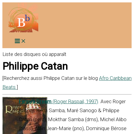
Aller
au
contenu
Liste des disques où apparaît
Philippe Catan
[Recherchez aussi Philippe Catan sur le blog
Afro Caribbean
Beats
]
Fanny’s Dream
(Roger Raspail, 1997)
. Avec Roger
Raspail, Reda Samba, Maré Sanogo & Philippe
Catan (perc), Mokthar Samba (dms), Michel Alibo
(bass), Alain Jean-Marie (pno), Dominique Bérose