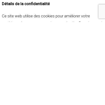
Détails de la confidentialité
Ce site web utilise des cookies pour améliorer votre
expérience lorsque vous naviguez sur le site. Parmi ceux-ci,
les cookies qui sont catégorisés comme nécessaires sont
stockés sur votre navigateur car ils sont essentiels pour
les fonctionnalités de base du site web. Nous utilisons
également des cookies tiers qui nous aident à analyser et à
comprendre comment vous utilisez ce site web. Ces
cookies ne seront stockés dans votre navigateur qu'avec
votre consentement. Vous avez également la possibilité de
refuser ces cookies. Mais la désactivation de certains de
ces cookies peut affecter votre expérience de navigation.
Indispensables
Indispensables