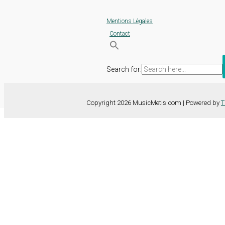
Mentions Légales
Contact
Search for:
Copyright 2026 MusicMetis.com | Powered by
T
Nous utilisons des cookies sur notre site Web pour vous offrir l'expérie
TOUS les cookies. Toutefois, vous pouvez modifier les "Paramètres d
Paramètres des cookies
Tout accepter
Fermer
Détails de la confidentialité