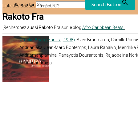
Search Button
Search for:
Liste des disques où apparaît
Rakoto Fra
[Recherchez aussi Rakoto Fra sur le blog
Afro Caribbean Beats
]
Omeko Anao
(Hanitra, 1998)
. Avec Bruno Jofa, Camille Ranai
Andrianjaka, Jean-Marc Bontemps, Laura Ranaivo, Mendrika R
Andriamanpiamina, Panayotis Dourantonis, Rajaobelina Ndria
Andrianandraina