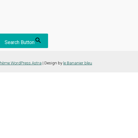
Search Button
hème WordPress Astra
| Design by
le Bananier bleu
nce la plus pertinente en mémorisant vos préférences et vos visites répét
es cookies" pour fournir un consentement contrôlé.