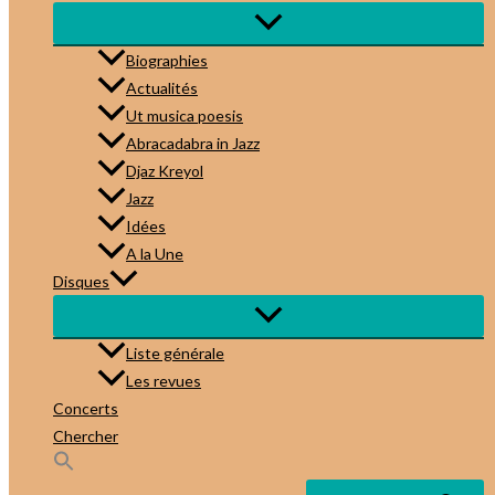
Biographies
Actualités
Ut musica poesis
Abracadabra in Jazz
Djaz Kreyol
Jazz
Idées
A la Une
Disques
Liste générale
Les revues
Concerts
Chercher