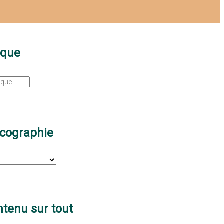
sque
scographie
tenu sur tout