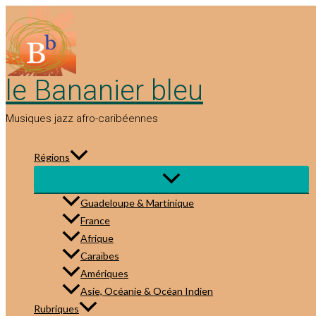
Aller
au
contenu
le Bananier bleu
Musiques jazz afro-caribéennes
Régions
Guadeloupe & Martinique
France
Afrique
Caraïbes
Amériques
Asie, Océanie & Océan Indien
Rubriques