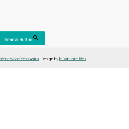
Search Button
hème WordPress Astra
| Design by
le Bananier bleu
nce la plus pertinente en mémorisant vos préférences et vos visites répét
es cookies" pour fournir un consentement contrôlé.