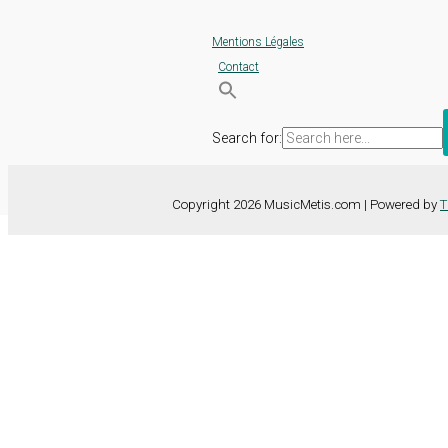
Mentions Légales
Contact
Search for:
Copyright 2026 MusicMetis.com | Powered by
T
Nous utilisons des cookies sur notre site Web pour vous offrir l'expérie
TOUS les cookies. Toutefois, vous pouvez modifier les "Paramètres d
Paramètres des cookies
Tout accepter
Fermer
Détails de la confidentialité