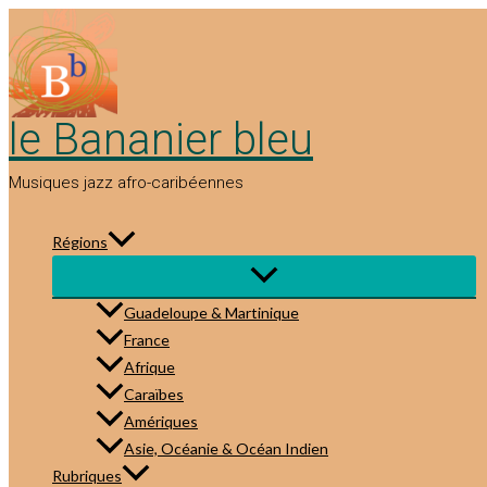
Aller
au
contenu
le Bananier bleu
Musiques jazz afro-caribéennes
Régions
Guadeloupe & Martinique
France
Afrique
Caraïbes
Amériques
Asie, Océanie & Océan Indien
Rubriques