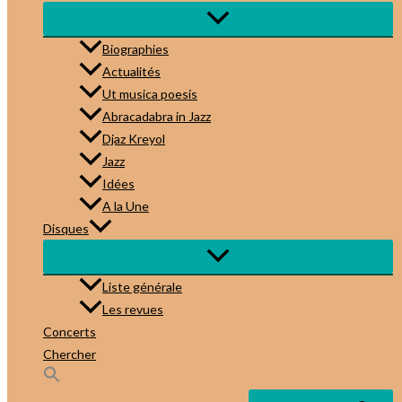
Biographies
Actualités
Ut musica poesis
Abracadabra in Jazz
Djaz Kreyol
Jazz
Idées
A la Une
Disques
Liste générale
Les revues
Concerts
Chercher