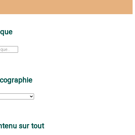
sque
scographie
tenu sur tout