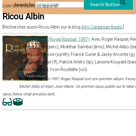
Search Button
Search for:
Liste des disques où apparaît
Ricou Albin
[Recherchez aussi Ricou Albin sur le blog
Afro Caribbean Beats
]
Fanny’s Dream
(Roger Raspail, 1997)
. Avec Roger Raspail, 
Philippe Catan (perc), Mokthar Samba (dms), Michel Alibo (ba
Dominique Bérose (synth), Franck Curier & Jacky Arconte (g),
(sax), Aly Wagué (fl), Patrick Artéro (tp), Lansine Kouyaté (bal
Rakotofiringa & Yvon Rosillette (vcl)
En deux mots :
En 1997, Roger Raspail sort son premier album, Fann
Michel Alibo et Alain Jean-Marie. Ce premier opus, publié sur le label
opus, Dalva, vingt ans plus tard...