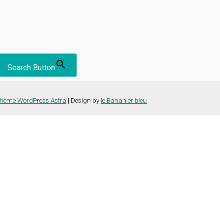
Search Button
hème WordPress Astra
| Design by
le Bananier bleu
nce la plus pertinente en mémorisant vos préférences et vos visites répét
es cookies" pour fournir un consentement contrôlé.