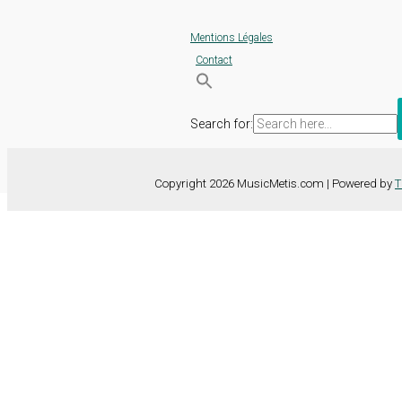
Mentions Légales
Contact
Search for:
Copyright 2026 MusicMetis.com | Powered by
T
Nous utilisons des cookies sur notre site Web pour vous offrir l'expérie
TOUS les cookies. Toutefois, vous pouvez modifier les "Paramètres d
Paramètres des cookies
Tout accepter
Fermer
Détails de la confidentialité