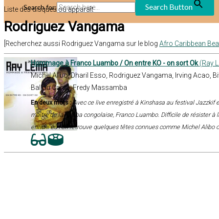
Search Button
Search for:
Liste des disques où apparaît
Rodriguez Vangama
[Recherchez aussi Rodriguez Vangama sur le blog
Afro Caribbean Be
Hommage à Franco Luambo / On entre KO - on sort Ok
(Ray L
Michel Alibo, Dharil Esso, Rodriguez Vangama, Irving Acao, B
Ballou Canta, Fredy Massamba
En deux mots :
Avec ce live enregistré à Kinshasa au festival Jazzkif
maitre de la rumba congolaise, Franco Luambo. Difficile de résister à
enrichi où l'on retrouve quelques têtes connues comme Michel Alibo o