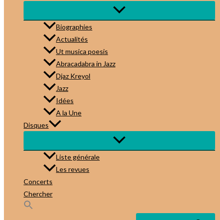
Biographies
Actualités
Ut musica poesis
Abracadabra in Jazz
Djaz Kreyol
Jazz
Idées
A la Une
Disques
Liste générale
Les revues
Concerts
Chercher