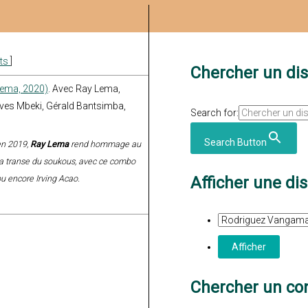
ats
]
Chercher un di
ema, 2020)
. Avec Ray Lema,
ives Mbeki, Gérald Bantsimba,
Search for:
Search Button
 en 2019,
Ray Lema
rend hommage au
 la transe du soukous, avec ce combo
u encore Irving Acao.
Afficher une di
Chercher un con