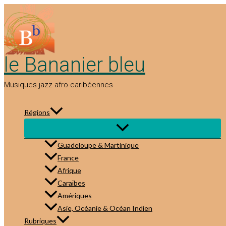
Aller
au
contenu
le Bananier bleu
Musiques jazz afro-caribéennes
Régions
Guadeloupe & Martinique
France
Afrique
Caraïbes
Amériques
Asie, Océanie & Océan Indien
Rubriques