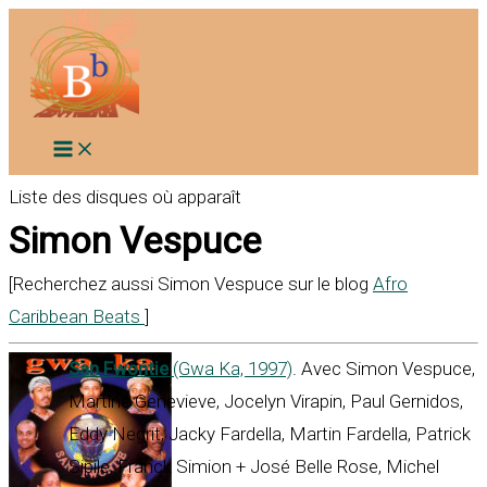
Aller
au
contenu
Liste des disques où apparaît
Simon Vespuce
[Recherchez aussi Simon Vespuce sur le blog
Afro
Caribbean Beats
]
San Fwontie
(Gwa Ka, 1997)
. Avec Simon Vespuce,
Martine Genevieve, Jocelyn Virapin, Paul Gernidos,
Eddy Negrit, Jacky Fardella, Martin Fardella, Patrick
Sipile, Franck Simion + José Belle Rose, Michel