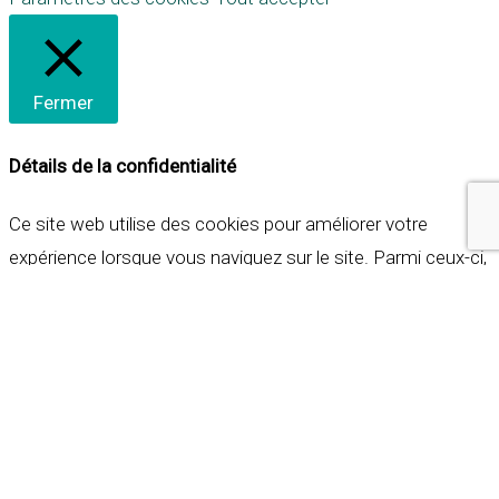
Fermer
Détails de la confidentialité
Ce site web utilise des cookies pour améliorer votre
expérience lorsque vous naviguez sur le site. Parmi ceux-ci,
les cookies qui sont catégorisés comme nécessaires sont
stockés sur votre navigateur car ils sont essentiels pour
les fonctionnalités de base du site web. Nous utilisons
également des cookies tiers qui nous aident à analyser et à
comprendre comment vous utilisez ce site web. Ces
cookies ne seront stockés dans votre navigateur qu'avec
votre consentement. Vous avez également la possibilité de