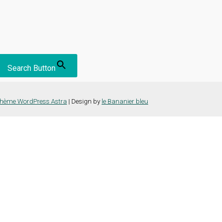
Search Button
hème WordPress Astra
| Design by
le Bananier bleu
nce la plus pertinente en mémorisant vos préférences et vos visites répét
es cookies" pour fournir un consentement contrôlé.