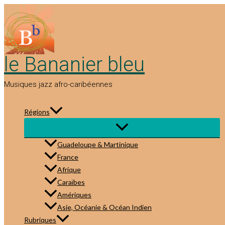
Aller
au
contenu
le Bananier bleu
Musiques jazz afro-caribéennes
Régions
Guadeloupe & Martinique
France
Afrique
Caraïbes
Amériques
Asie, Océanie & Océan Indien
Rubriques