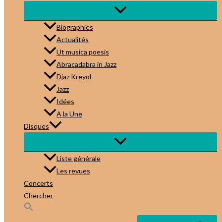
Biographies
Actualités
Ut musica poesis
Abracadabra in Jazz
Djaz Kreyol
Jazz
Idées
A la Une
Disques
Liste générale
Les revues
Concerts
Chercher