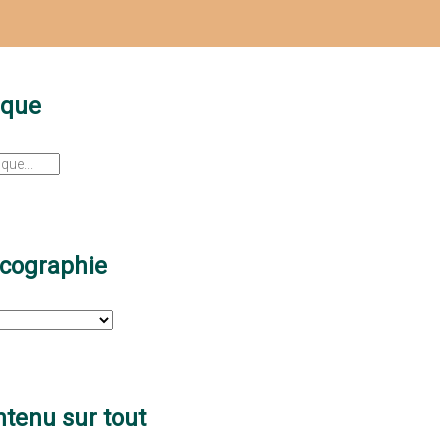
sque
scographie
tenu sur tout