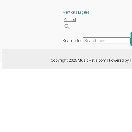
Mentions Légales
Contact
Search for:
Copyright 2026 MusicMetis.com | Powered by
T
Nous utilisons des cookies sur notre site Web pour vous offrir l'expérie
TOUS les cookies. Toutefois, vous pouvez modifier les "Paramètres d
Paramètres des cookies
Tout accepter
Fermer
Détails de la confidentialité