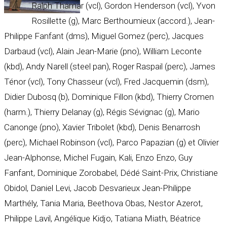
Ralph Thamar (vcl), Gordon Henderson (vcl), Yvon
Rosillette (g), Marc Berthoumieux (accord.), Jean-
Philippe Fanfant (dms), Miguel Gomez (perc), Jacques
Darbaud (vcl), Alain Jean-Marie (pno), William Leconte
(kbd), Andy Narell (steel pan), Roger Raspail (perc), James
Ténor (vcl), Tony Chasseur (vcl), Fred Jacquemin (dsm),
Didier Dubosq (b), Dominique Fillon (kbd), Thierry Cromen
(harm.), Thierry Delanay (g), Régis Sévignac (g), Mario
Canonge (pno), Xavier Tribolet (kbd), Denis Benarrosh
(perc), Michael Robinson (vcl), Parco Papazian (g) et Olivier
Jean-Alphonse, Michel Fugain, Kali, Enzo Enzo, Guy
Fanfant, Dominique Zorobabel, Dédé Saint-Prix, Christiane
Obidol, Daniel Levi, Jacob Desvarieux Jean-Philippe
Marthély, Tania Maria, Beethova Obas, Nestor Azerot,
Philippe Lavil, Angélique Kidjo, Tatiana Miath, Béatrice