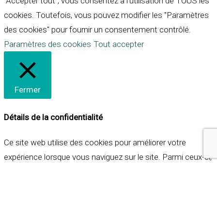
"Accepter tout", vous consentez à l'utilisation de TOUS les
cookies. Toutefois, vous pouvez modifier les "Paramètres
des cookies" pour fournir un consentement contrôlé.
Paramètres des cookies
Tout accepter
Fermer
Détails de la confidentialité
Ce site web utilise des cookies pour améliorer votre
expérience lorsque vous naviguez sur le site. Parmi ceux-ci,
les cookies qui sont catégorisés comme nécessaires sont
stockés sur votre navigateur car ils sont essentiels pour
les fonctionnalités de base du site web. Nous utilisons
également des cookies tiers qui nous aident à analyser et à