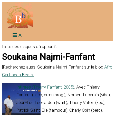
Aller
au
contenu
Liste des disques où apparaît
Soukaina Najmi-Fanfant
[Recherchez aussi Soukaina Najmi-Fanfant sur le blog
Afro
Caribbean Beats
]
Intimes
(Thierry Fanfant, 2005)
. Avec Thierry
Fanfant (b, cb, drms prog.), Norbert Lucarain (vibe),
Jean-Luc Léonardon (wurl.), Thierry Vaton (kbd),
Patrick Saint-Elié (tambour), Charly Obin (perc),