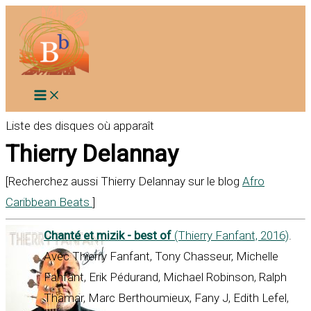
Aller
au
contenu
Liste des disques où apparaît
Thierry Delannay
[Recherchez aussi Thierry Delannay sur le blog
Afro
Caribbean Beats
]
Chanté et mizik - best of
(Thierry Fanfant, 2016)
.
Avec Thierry Fanfant, Tony Chasseur, Michelle
Fanfant, Erik Pédurand, Michael Robinson, Ralph
Thamar, Marc Berthoumieux, Fany J, Edith Lefel,