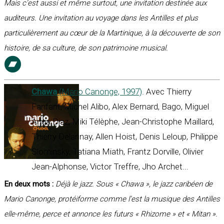
Mais c’est aussi et même surtout, une invitation destinée aux
auditeurs. Une invitation au voyage dans les Antilles et plus
particulièrement au cœur de la Martinique, à la découverte de son
histoire, de sa culture, de son patrimoine musical.
Chawa
(Mario Canonge, 1997)
. Avec Thierry
Fanfant, Michel Alibo, Alex Bernard, Bago, Miguel
Anga Diaz, Miki Télèphe, Jean-Christophe Maillard,
Thierry Delannay, Allen Hoist, Denis Leloup, Philippe
Slominsky, Tatiana Miath, Frantz Dorville, Olivier
Jean-Alphonse, Victor Treffre, Jho Archet...
En deux mots :
Déjà le jazz. Sous « Chawa », le jazz caribéen de
Mario Canonge, protéiforme comme l’est la musique des Antilles
elle-même, perce et annonce les futurs « Rhizome » et « Mitan ».