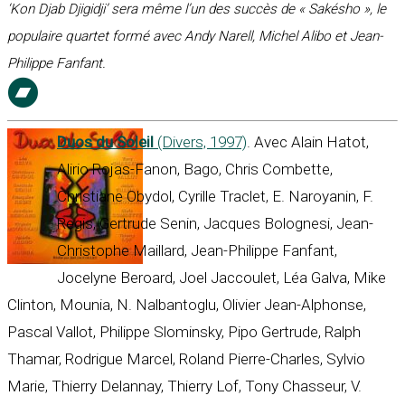
‘Kon Djab Djigidji’ sera même l’un des succès de « Sakésho », le
populaire quartet formé avec Andy Narell, Michel Alibo et Jean-
Philippe Fanfant.
Duos du Soleil
(Divers, 1997)
. Avec Alain Hatot,
Alirio Rojas-Fanon, Bago, Chris Combette,
Christiane Obydol, Cyrille Traclet, E. Naroyanin, F.
Regis, Gertrude Senin, Jacques Bolognesi, Jean-
Christophe Maillard, Jean-Philippe Fanfant,
Jocelyne Beroard, Joel Jaccoulet, Léa Galva, Mike
Clinton, Mounia, N. Nalbantoglu, Olivier Jean-Alphonse,
Pascal Vallot, Philippe Slominsky, Pipo Gertrude, Ralph
Thamar, Rodrigue Marcel, Roland Pierre-Charles, Sylvio
Marie, Thierry Delannay, Thierry Lof, Tony Chasseur, V.