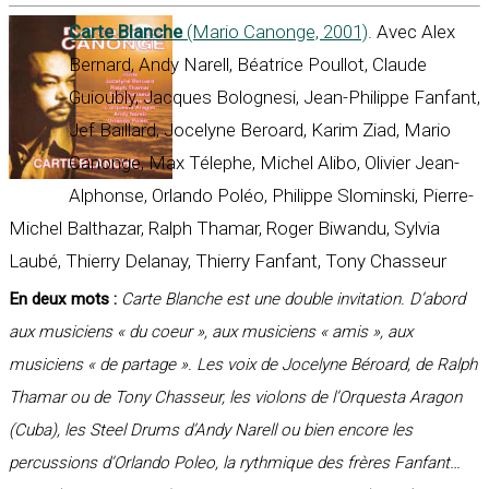
Carte Blanche
(Mario Canonge, 2001)
. Avec Alex
Bernard, Andy Narell, Béatrice Poullot, Claude
Guioubly, Jacques Bolognesi, Jean-Philippe Fanfant,
Jef Baillard, Jocelyne Beroard, Karim Ziad, Mario
Canonge, Max Télephe, Michel Alibo, Olivier Jean-
Alphonse, Orlando Poléo, Philippe Slominski, Pierre-
Michel Balthazar, Ralph Thamar, Roger Biwandu, Sylvia
Laubé, Thierry Delanay, Thierry Fanfant, Tony Chasseur
En deux mots :
Carte Blanche est une double invitation. D’abord
aux musiciens « du coeur », aux musiciens « amis », aux
musiciens « de partage ». Les voix de Jocelyne Béroard, de Ralph
Thamar ou de Tony Chasseur, les violons de l’Orquesta Aragon
(Cuba), les Steel Drums d’Andy Narell ou bien encore les
percussions d’Orlando Poleo, la rythmique des frères Fanfant…