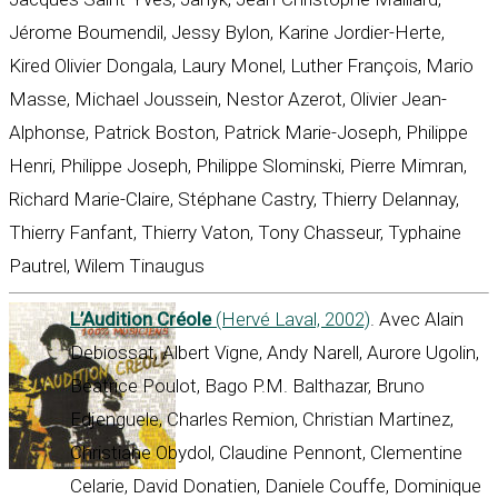
Jérome Boumendil, Jessy Bylon, Karine Jordier-Herte,
Kired Olivier Dongala, Laury Monel, Luther François, Mario
Masse, Michael Joussein, Nestor Azerot, Olivier Jean-
Alphonse, Patrick Boston, Patrick Marie-Joseph, Philippe
Henri, Philippe Joseph, Philippe Slominski, Pierre Mimran,
Richard Marie-Claire, Stéphane Castry, Thierry Delannay,
Thierry Fanfant, Thierry Vaton, Tony Chasseur, Typhaine
Pautrel, Wilem Tinaugus
L’Audition Créole
(Hervé Laval, 2002)
. Avec Alain
Debiossat, Albert Vigne, Andy Narell, Aurore Ugolin,
Béatrice Poulot, Bago P.M. Balthazar, Bruno
Edjenguele, Charles Remion, Christian Martinez,
Christiane Obydol, Claudine Pennont, Clementine
Celarie, David Donatien, Daniele Couffe, Dominique