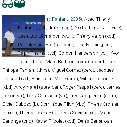
Intimes
(Thierry Fanfant, 2005)
. Avec Thierry
Fanfant (b, cb, drms prog.), Norbert Lucarain (vibe),
Jean-Luc Léonardon (wurl.), Thierry Vaton (kbd),
Patrick Saint-Elié (tambour), Charly Obin (perc),
Ralph Thamar (vcl), Gordon Henderson (vcl), Yvon
Rosillette (g), Marc Berthoumieux (accord.), Jean-
Philippe Fanfant (dms), Miguel Gomez (perc), Jacques
Darbaud (vcl), Alain Jean-Marie (pno), William Leconte
(kbd), Andy Narell (steel pan), Roger Raspail (perc), James
Ténor (vcl), Tony Chasseur (vcl), Fred Jacquemin (dsm),
Didier Dubosq (b), Dominique Fillon (kbd), Thierry Cromen
(harm.), Thierry Delanay (g), Régis Sévignac (g), Mario
Canonge (pno), Xavier Tribolet (kbd), Denis Benarrosh