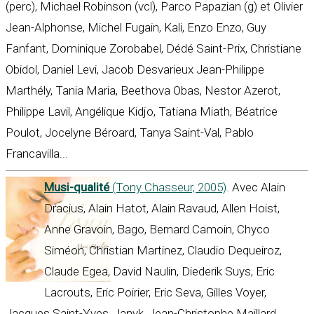
(perc), Michael Robinson (vcl), Parco Papazian (g) et Olivier
Jean-Alphonse, Michel Fugain, Kali, Enzo Enzo, Guy
Fanfant, Dominique Zorobabel, Dédé Saint-Prix, Christiane
Obidol, Daniel Levi, Jacob Desvarieux Jean-Philippe
Marthély, Tania Maria, Beethova Obas, Nestor Azerot,
Philippe Lavil, Angélique Kidjo, Tatiana Miath, Béatrice
Poulot, Jocelyne Béroard, Tanya Saint-Val, Pablo
Francavilla...
Musi-qualité
(Tony Chasseur, 2005)
. Avec Alain
Dracius, Alain Hatot, Alain Ravaud, Allen Hoist,
Anne Gravoin, Bago, Bernard Camoin, Chyco
Siméon, Christian Martinez, Claudio Dequeiroz,
Claude Egea, David Naulin, Diederik Suys, Eric
Lacrouts, Eric Poirier, Eric Seva, Gilles Voyer,
Jacques Saint-Yves, Janyk, Jean-Christophe Maillard,