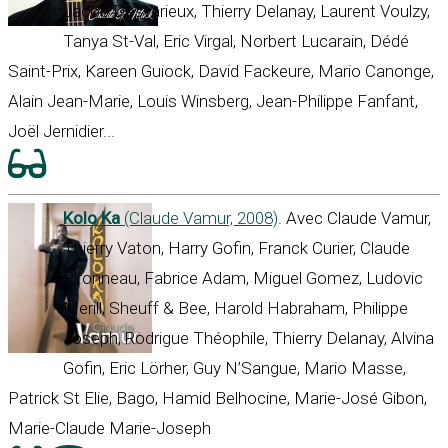
Jacob Desvarieux, Thierry Delanay, Laurent Voulzy,
Tanya St-Val, Eric Virgal, Norbert Lucarain, Dédé
Saint-Prix, Kareen Guiock, David Fackeure, Mario Canonge,
Alain Jean-Marie, Louis Winsberg, Jean-Philippe Fanfant,
Joël Jernidier...
Kolo Ka
(Claude Vamur, 2008)
. Avec Claude Vamur,
Thierry Vaton, Harry Gofin, Franck Curier, Claude
Pironneau, Fabrice Adam, Miguel Gomez, Ludovic
Merill, Sheuff & Bee, Harold Habraham, Philippe
Joseph, Rodrigue Théophile, Thierry Delanay, Alvina
Gofin, Eric Lörher, Guy N’Sangue, Mario Masse,
Patrick St Elie, Bago, Hamid Belhocine, Marie-José Gibon,
Marie-Claude Marie-Joseph