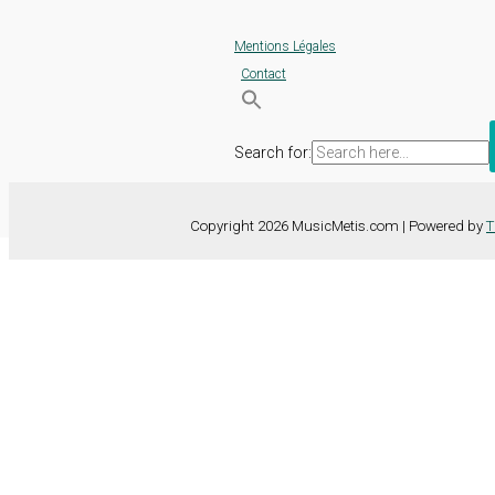
Mentions Légales
Contact
Search for:
Copyright 2026 MusicMetis.com | Powered by
T
Nous utilisons des cookies sur notre site Web pour vous offrir l'expérie
TOUS les cookies. Toutefois, vous pouvez modifier les "Paramètres d
Paramètres des cookies
Tout accepter
Fermer
Détails de la confidentialité