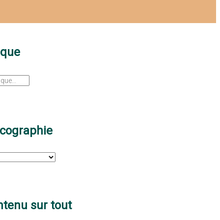
sque
scographie
tenu sur tout