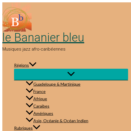
Aller
au
contenu
le Bananier bleu
Musiques jazz afro-caribéennes
Régions
Guadeloupe & Martinique
France
Afrique
Caraïbes
Amériques
Asie, Océanie & Océan Indien
Rubriques