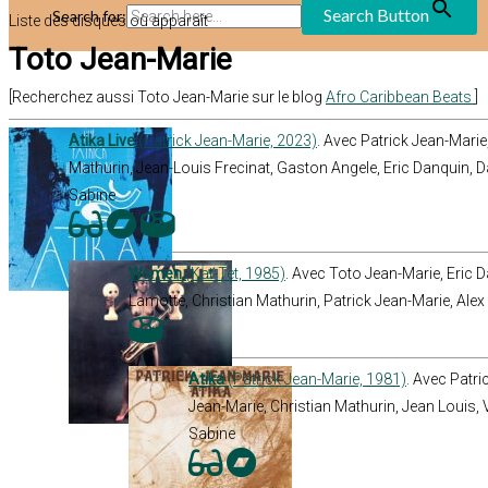
Search Button
Search for:
Liste des disques où apparaît
Toto Jean-Marie
[Recherchez aussi Toto Jean-Marie sur le blog
Afro Caribbean Beats
]
Atika Live
(Patrick Jean-Marie, 2023)
. Avec Patrick Jean-Marie
Mathurin, Jean-Louis Frecinat, Gaston Angele, Eric Danquin, D
Sabine
Women
(Kat-Tet, 1985)
. Avec Toto Jean-Marie, Eric
Lamotte, Christian Mathurin, Patrick Jean-Marie, Ale
Atika
(Patrick Jean-Marie, 1981)
. Avec Patri
Jean-Marie, Christian Mathurin, Jean Louis, 
Sabine