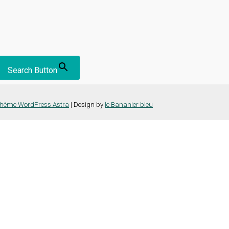
Search Button
hème WordPress Astra
| Design by
le Bananier bleu
nce la plus pertinente en mémorisant vos préférences et vos visites répét
es cookies" pour fournir un consentement contrôlé.