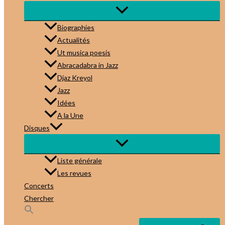
Biographies
Actualités
Ut musica poesis
Abracadabra in Jazz
Djaz Kreyol
Jazz
Idées
A la Une
Disques
Liste générale
Les revues
Concerts
Chercher