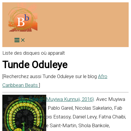
Aller
au
contenu
Liste des disques où apparaît
Tunde Oduleye
[Recherchez aussi Tunde Oduleye sur le blog
Afro
Caribbean Beats
]
Mo-Juba-O
(Muyiwa Kunnuji, 2016)
. Avec Muyiwa
Kunnuji, Tom Pablo Gareil, Nicolas Sakelario, Fab
Smith, Francois Estassy, Daniel Levy, Fatna Chaibi,
Jean-Baptiste Saint-Martin, Shola Bankole,