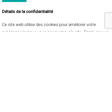
Détails de la confidentialité
Ce site web utilise des cookies pour améliorer votre
expérience lorsque vous naviguez sur le site. Parmi ceux-ci,
les cookies qui sont catégorisés comme nécessaires sont
stockés sur votre navigateur car ils sont essentiels pour
les fonctionnalités de base du site web. Nous utilisons
également des cookies tiers qui nous aident à analyser et à
comprendre comment vous utilisez ce site web. Ces
cookies ne seront stockés dans votre navigateur qu'avec
votre consentement. Vous avez également la possibilité de
refuser ces cookies. Mais la désactivation de certains de
ces cookies peut affecter votre expérience de navigation.
Indispensables