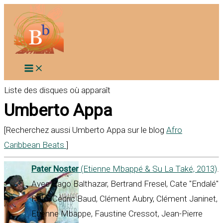
Aller
au
contenu
Liste des disques où apparaît
Umberto Appa
[Recherchez aussi Umberto Appa sur le blog
Afro
Caribbean Beats
]
Pater Noster
(Etienne Mbappé & Su La Také, 2013)
.
Avec Bago Balthazar, Bertrand Fresel, Cate "Endalé"
Petit, Cédric Baud, Clément Aubry, Clément Janinet,
Etienne Mbappe, Faustine Cressot, Jean-Pierre