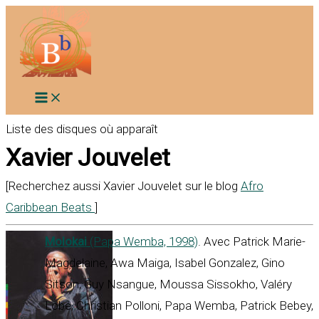
Aller
au
contenu
Liste des disques où apparaît
Xavier Jouvelet
[Recherchez aussi Xavier Jouvelet sur le blog
Afro
Caribbean Beats
]
Molokai
(Papa Wemba, 1998)
. Avec Patrick Marie-
Magdelaine, Awa Maiga, Isabel Gonzalez, Gino
Sitson, Guy Nsangue, Moussa Sissokho, Valéry
Lobé, Christian Polloni, Papa Wemba, Patrick Bebey,