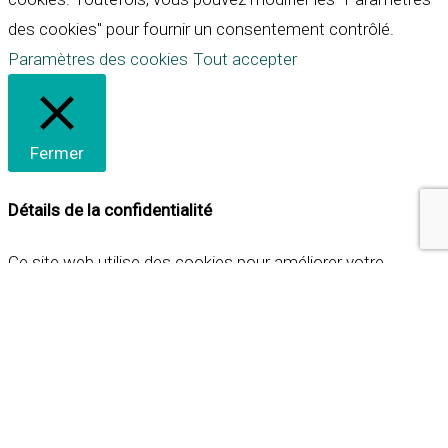
des cookies" pour fournir un consentement contrôlé.
Paramètres des cookies
Tout accepter
Fermer
Détails de la confidentialité
Ce site web utilise des cookies pour améliorer votre
expérience lorsque vous naviguez sur le site. Parmi ceux-ci,
les cookies qui sont catégorisés comme nécessaires sont
stockés sur votre navigateur car ils sont essentiels pour
les fonctionnalités de base du site web. Nous utilisons
également des cookies tiers qui nous aident à analyser et à
comprendre comment vous utilisez ce site web. Ces