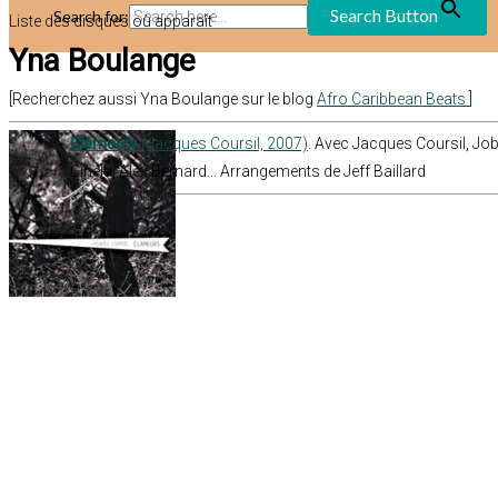
Search Button
Search for:
Liste des disques où apparaît
Yna Boulange
[Recherchez aussi Yna Boulange sur le blog
Afro Caribbean Beats
]
Clameurs
(Jacques Coursil, 2007)
. Avec Jacques Coursil, Jo
Cinelu, Alex Bernard… Arrangements de Jeff Baillard