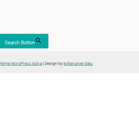
Search Button
hème WordPress Astra
| Design by
le Bananier bleu
nce la plus pertinente en mémorisant vos préférences et vos visites répét
es cookies" pour fournir un consentement contrôlé.