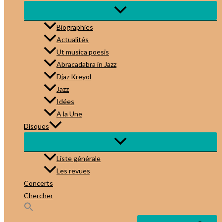
Biographies
Actualités
Ut musica poesis
Abracadabra in Jazz
Djaz Kreyol
Jazz
Idées
A la Une
Disques
Liste générale
Les revues
Concerts
Chercher