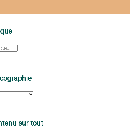
sque
scographie
tenu sur tout