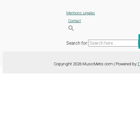
Mentions Légales
Contact
Search for:
Copyright 2026 MusicMetis.com | Powered by
T
Nous utilisons des cookies sur notre site Web pour vous offrir l'expérie
TOUS les cookies. Toutefois, vous pouvez modifier les "Paramètres d
Paramètres des cookies
Tout accepter
Fermer
Détails de la confidentialité