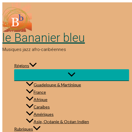
Aller
au
contenu
le Bananier bleu
Musiques jazz afro-caribéennes
Régions
Guadeloupe & Martinique
France
Afrique
Caraïbes
Amériques
Asie, Océanie & Océan Indien
Rubriques