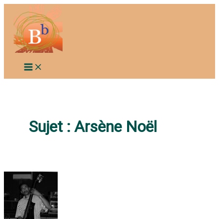
Aller
au
contenu
Sujet :
Arsène Noël