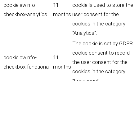
cookielawinfo-
11
cookie is used to store the
checkbox-analytics
months
user consent for the
cookies in the category
"Analytics".
The cookie is set by GDPR
cookie consent to record
cookielawinfo-
11
the user consent for the
checkbox-functional
months
cookies in the category
"Functional".
This cookie is set by GDPR
Cookie Consent plugin. The
cookielawinfo-
11
cookies is used to store
checkbox-necessary
months
the user consent for the
cookies in the category
"Necessary".