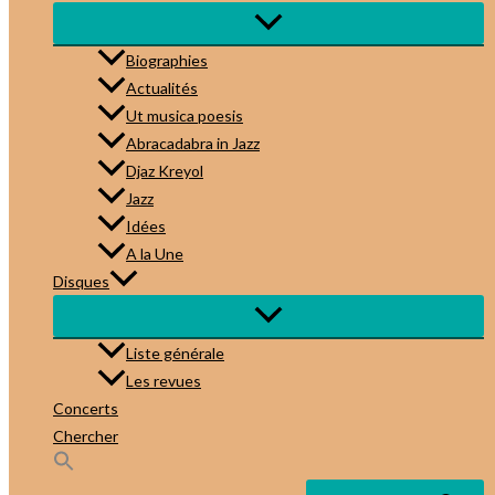
Biographies
Actualités
Ut musica poesis
Abracadabra in Jazz
Djaz Kreyol
Jazz
Idées
A la Une
Disques
Liste générale
Les revues
Concerts
Chercher