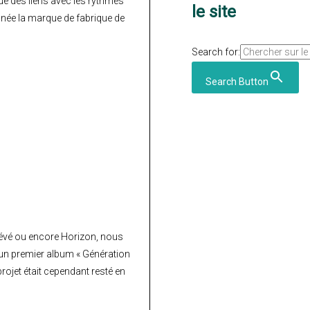
e des liens avec les rythmes
le site
 signée la marque de fabrique de
Search for:
Search Button
évé ou encore Horizon, nous
 un premier album « Génération
rojet était cependant resté en