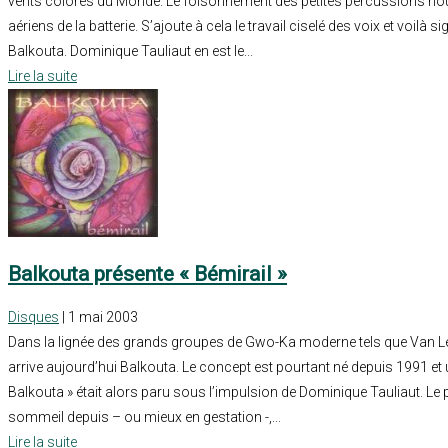
vents colorés du Monde. Le foisonnement des petites percussions nou
aériens de la batterie. S’ajoute à cela le travail ciselé des voix et voilà
Balkouta. Dominique Tauliaut en est le...
Lire la suite
Balkouta présente « Bémirail »
Disques
| 1 mai 2003
Dans la lignée des grands groupes de Gwo-Ka moderne tels que Van L
arrive aujourd’hui Balkouta. Le concept est pourtant né depuis 1991 et
Balkouta » était alors paru sous l’impulsion de Dominique Tauliaut. Le p
sommeil depuis – ou mieux en gestation -,...
Lire la suite