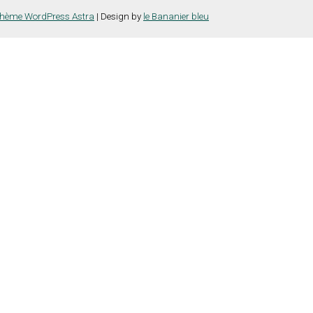
hème WordPress Astra
| Design by
le Bananier bleu
nce la plus pertinente en mémorisant vos préférences et vos visites répét
es cookies" pour fournir un consentement contrôlé.
e vous naviguez sur le site. Parmi ceux-ci, les cookies qui sont catégor
ns également des cookies tiers qui nous aident à analyser et à comprend
la possibilité de refuser ces cookies. Mais la désactivation de certain