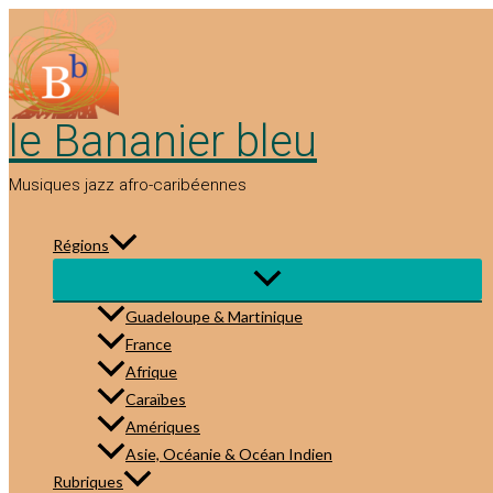
Aller
au
contenu
le Bananier bleu
Musiques jazz afro-caribéennes
Régions
Guadeloupe & Martinique
France
Afrique
Caraïbes
Amériques
Asie, Océanie & Océan Indien
Rubriques