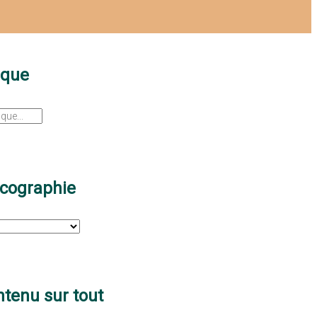
sque
scographie
tenu sur tout