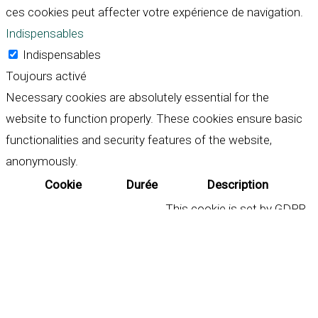
ces cookies peut affecter votre expérience de navigation.
Indispensables
Indispensables
Toujours activé
Necessary cookies are absolutely essential for the
website to function properly. These cookies ensure basic
functionalities and security features of the website,
anonymously.
Cookie
Durée
Description
This cookie is set by GDPR
Cookie Consent plugin. The
cookielawinfo-
11
cookie is used to store the
checkbox-analytics
months
user consent for the
cookies in the category
"Analytics".