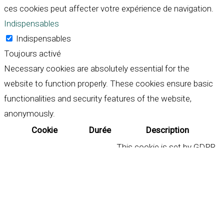
ces cookies peut affecter votre expérience de navigation.
Indispensables
Indispensables
Toujours activé
Necessary cookies are absolutely essential for the
website to function properly. These cookies ensure basic
functionalities and security features of the website,
anonymously.
Cookie
Durée
Description
This cookie is set by GDPR
Cookie Consent plugin. The
cookielawinfo-
11
cookie is used to store the
checkbox-analytics
months
user consent for the
cookies in the category
"Analytics".