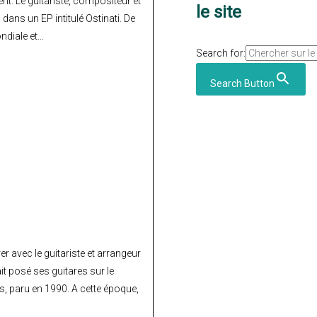
t. Le guitariste, compositeur et
le site
dans un EP intitulé Ostinati. De
diale et...
Search for:
Search Button
r avec le guitariste et arrangeur
it posé ses guitares sur le
, paru en 1990. A cette époque,