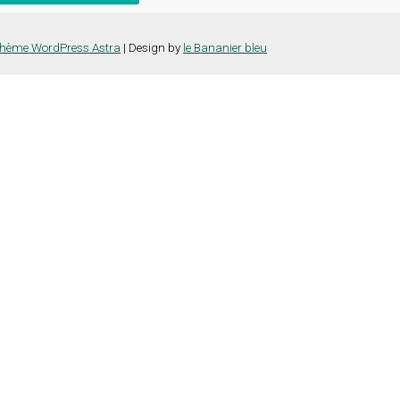
hème WordPress Astra
| Design by
le Bananier bleu
nce la plus pertinente en mémorisant vos préférences et vos visites répét
es cookies" pour fournir un consentement contrôlé.
e vous naviguez sur le site. Parmi ceux-ci, les cookies qui sont catégor
ns également des cookies tiers qui nous aident à analyser et à comprend
la possibilité de refuser ces cookies. Mais la désactivation de certain