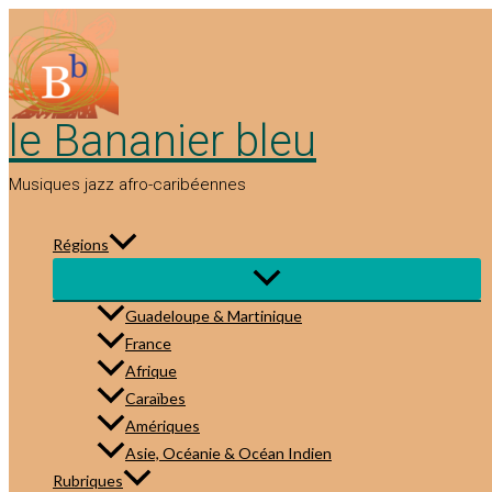
Aller
au
contenu
le Bananier bleu
Musiques jazz afro-caribéennes
Régions
Guadeloupe & Martinique
France
Afrique
Caraïbes
Amériques
Asie, Océanie & Océan Indien
Rubriques