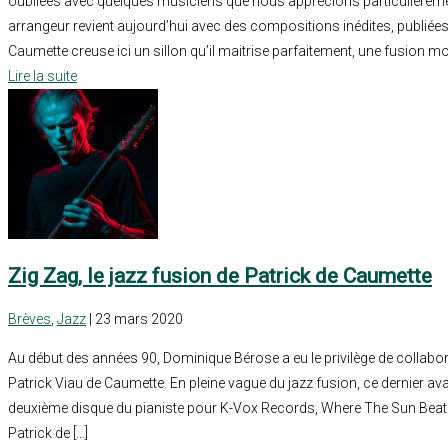
oubliées avec quelques musiciens que nous apprécions particulièremen
arrangeur revient aujourd’hui avec des compositions inédites, publiées 
Caumette creuse ici un sillon qu’il maitrise parfaitement, une fusion mon
Lire la suite
Zig Zag, le jazz fusion de Patrick de Caumette
Brèves
,
Jazz
| 23 mars 2020
Au début des années 90, Dominique Bérose a eu le privilège de collabore
Patrick Viau de Caumette. En pleine vague du jazz fusion, ce dernier ava
deuxième disque du pianiste pour K-Vox Records, Where The Sun Beats
Patrick de […]