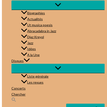
Biographies
Actualités
Ut musica poesis
Abracadabra in Jazz
Djaz Kreyol
Jazz
Idées
A la Une
Disques
Liste générale
Les revues
Concerts
Chercher