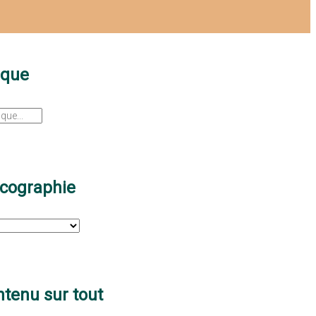
sque
scographie
tenu sur tout