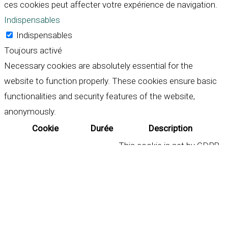
ces cookies peut affecter votre expérience de navigation.
Indispensables
Indispensables
Toujours activé
Necessary cookies are absolutely essential for the
website to function properly. These cookies ensure basic
functionalities and security features of the website,
anonymously.
Cookie
Durée
Description
This cookie is set by GDPR
Cookie Consent plugin. The
cookielawinfo-
11
cookie is used to store the
checkbox-analytics
months
user consent for the
cookies in the category
"Analytics".