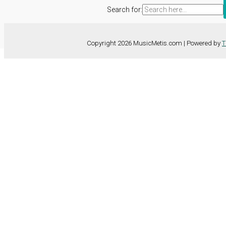
Search for:
Copyright 2026 MusicMetis.com | Powered by
T
Nous utilisons des cookies sur notre site Web pour vous offrir l'expérie
TOUS les cookies. Toutefois, vous pouvez modifier les "Paramètres d
Paramètres des cookies
Tout accepter
Fermer
Détails de la confidentialité
Ce site web utilise des cookies pour améliorer votre expérience lorsqu
essentiels pour les fonctionnalités de base du site web. Nous utiliso
dans votre navigateur qu'avec votre consentement. Vous avez également 
Indispensables