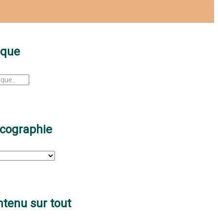
sque
scographie
tenu sur tout