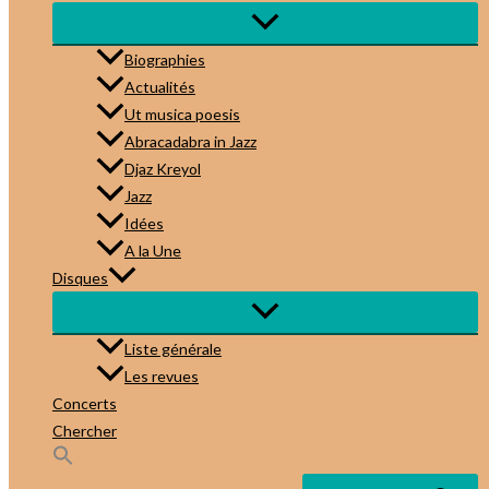
Biographies
Actualités
Ut musica poesis
Abracadabra in Jazz
Djaz Kreyol
Jazz
Idées
A la Une
Disques
Liste générale
Les revues
Concerts
Chercher