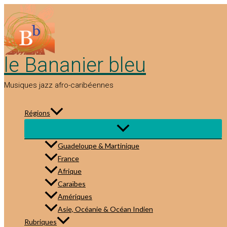
Aller
au
contenu
le Bananier bleu
Musiques jazz afro-caribéennes
Régions
Guadeloupe & Martinique
France
Afrique
Caraïbes
Amériques
Asie, Océanie & Océan Indien
Rubriques