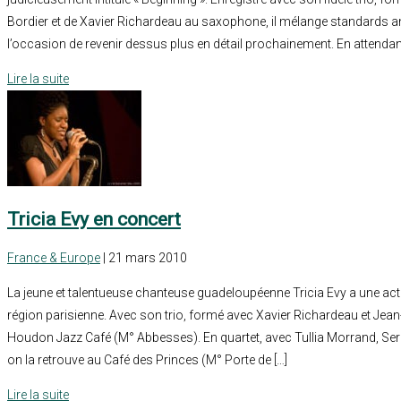
Bordier et de Xavier Richardeau au saxophone, il mélange standards ant
l’occasion de revenir dessus plus en détail prochainement. En attendant
Lire la suite
Tricia Evy en concert
France & Europe
| 21 mars 2010
La jeune et talentueuse chanteuse guadeloupéenne Tricia Evy a une actu
région parisienne. Avec son trio, formé avec Xavier Richardeau et Jean-P
Houdon Jazz Café (M° Abbesses). En quartet, avec Tullia Morrand, Serg
on la retrouve au Café des Princes (M° Porte de […]
Lire la suite