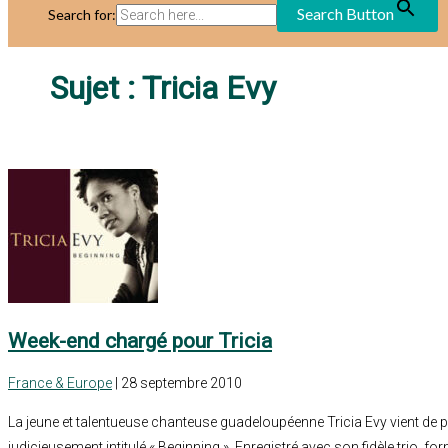
Search Button
Search for:
Sujet :
Tricia Evy
Week-end chargé pour Tricia
France & Europe
| 28 septembre 2010
La jeune et talentueuse chanteuse guadeloupéenne Tricia Evy vient de
judicieusement intitulé « Beginning ». Enregistré avec son fidèle trio, fo