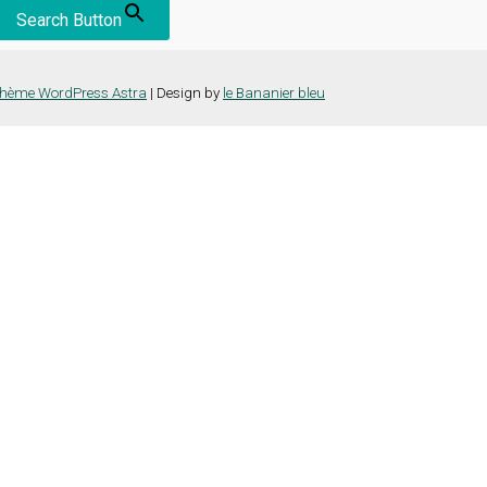
Search Button
hème WordPress Astra
| Design by
le Bananier bleu
nce la plus pertinente en mémorisant vos préférences et vos visites répét
es cookies" pour fournir un consentement contrôlé.
e vous naviguez sur le site. Parmi ceux-ci, les cookies qui sont catégor
ns également des cookies tiers qui nous aident à analyser et à comprend
la possibilité de refuser ces cookies. Mais la désactivation de certain