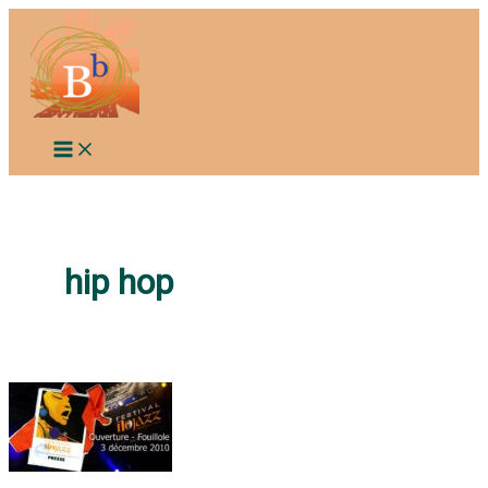
Aller
au
contenu
hip hop