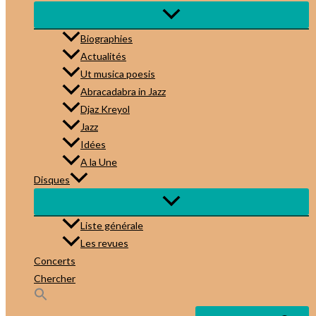
Biographies
Actualités
Ut musica poesis
Abracadabra in Jazz
Djaz Kreyol
Jazz
Idées
A la Une
Disques
Liste générale
Les revues
Concerts
Chercher