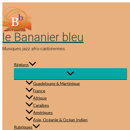
Aller
au
contenu
le Bananier bleu
Musiques jazz afro-caribéennes
Régions
Guadeloupe & Martinique
France
Afrique
Caraïbes
Amériques
Asie, Océanie & Océan Indien
Rubriques