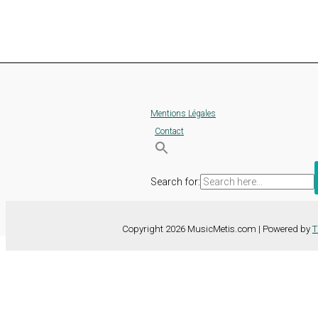
Mentions Légales
Contact
Search for:
Copyright 2026 MusicMetis.com | Powered by
T
Nous utilisons des cookies sur notre site Web pour vous offrir l'expérie
TOUS les cookies. Toutefois, vous pouvez modifier les "Paramètres d
Paramètres des cookies
Tout accepter