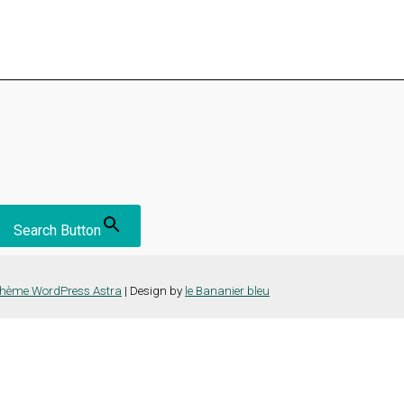
Search Button
hème WordPress Astra
| Design by
le Bananier bleu
nce la plus pertinente en mémorisant vos préférences et vos visites répét
es cookies" pour fournir un consentement contrôlé.