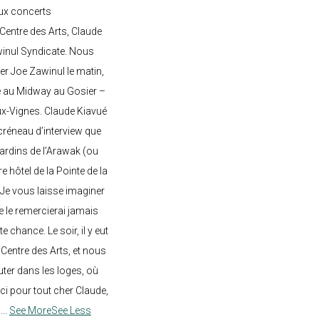
ux concerts
entre des Arts, Claude
awinul Syndicate. Nous
er Joe Zawinul le matin,
e au Midway au Gosier –
ux-Vignes. Claude Kiavué
créneau d’interview que
 jardins de l’Arawak (ou
re hôtel de la Pointe de la
 Je vous laisse imaginer
ne le remercierai jamais
 chance. Le soir, il y eut
Centre des Arts, et nous
ter dans les loges, où
rci pour tout cher Claude,
!
...
See More
See Less