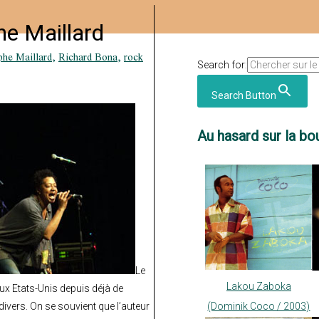
he Maillard
phe Maillard
,
Richard Bona
,
rock
Search for:
Search Button
Au hasard sur la bou
Le
Lakou Zaboka
ux Etats-Unis depuis déjà de
vers. On se souvient que l’auteur
(Dominik Coco / 2003)