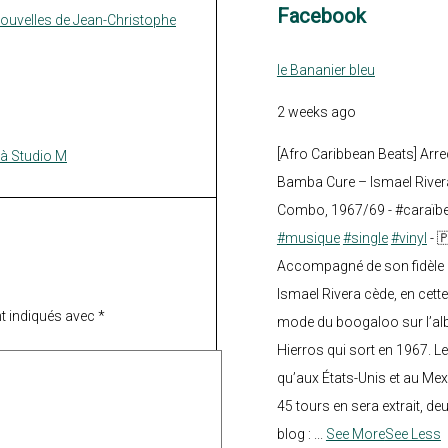
Facebook
ouvelles de Jean-Christophe
le Bananier bleu
2 weeks ago
[Afro Caribbean Beats] Arre
 à Studio M
Bamba Cure – Ismael Rivera
Combo, 1967/69 - #caraïb
#musique
#single
#vinyl
- 
Accompagné de son fidèle a
Ismael Rivera cède, en cette
t indiqués avec
*
mode du boogaloo sur l’a
Hierros qui sort en 1967. Le
qu’aux États-Unis et au Mex
45 tours en sera extrait, deux.
blog :
...
See More
See Less