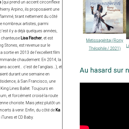
n
(qui prend un accent circonflexe
hierry Arpino, ils proposaient une
flammé, tirant nettement du côté
de nombreux artistes, parmi
’est il y a déjà quelques années,
le chanteuse
Lisa Fischer
, et est
Metissagéritaj (Rony
g Stones, est revenue sur le
L
Théophile / 2021)
la sortie en 2013 de l’excellent film
ommande chaudement. En 2014, la
ans accent… c’est de l’anglais…), et
Au hasard sur n
taient durant une semaine en
résidence, à San Francisco, une
ing Lines Ballet. Toujours en
um, et forcément croisé la route
ne choriste. Mais jetez plutôt un
ncerts à venir. Enfin, du côté de
Ka
 iTunes et CD Baby.