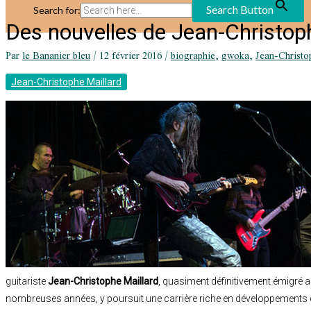
Search Button
Search for:
Des nouvelles de Jean-Christop
Par
le Bananier bleu
/
12 février 2016
/
biographie
,
gwoka
,
Jean-Christo
Jean-Christophe Maillard
guitariste
Jean-Christophe Maillard
, quasiment définitivement émigré a
nombreuses années, y poursuit une carrière riche en développements di