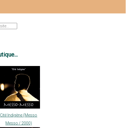
tique...
Cité Indigène (Messo
Messo / 2000)