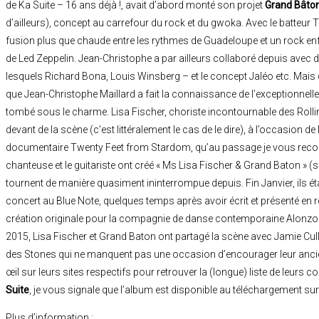
de Ka Suite – 16 ans déjà !, avait d’abord monté son projet
Grand Bâto
d’ailleurs), concept au carrefour du rock et du gwoka. Avec le batteur T
fusion plus que chaude entre les rythmes de Guadeloupe et un rock en
de Led Zeppelin. Jean-Christophe a par ailleurs collaboré depuis avec 
lesquels Richard Bona, Louis Winsberg – et le concept Jaléo etc. Mais c
que Jean-Christophe Maillard a fait la connaissance de l’exceptionnel
tombé sous le charme. Lisa Fischer, choriste incontournable des Rollin
devant de la scène (c’est littéralement le cas de le dire), à l’occasion de 
documentaire Twenty Feet from Stardom, qu’au passage je vous rec
chanteuse et le guitariste ont créé « Ms Lisa Fischer & Grand Baton » (s
tournent de manière quasiment ininterrompue depuis. Fin Janvier, ils é
concert au Blue Note, quelques temps après avoir écrit et présenté en 
création originale pour la compagnie de danse contemporaine Alonzo K
2015, Lisa Fischer et Grand Baton ont partagé la scène avec Jamie Cull
des Stones qui ne manquent pas une occasion d’encourager leur ancien
œil sur leurs sites respectifs pour retrouver la (longue) liste de leurs co
Suite
, je vous signale que l’album est disponible au téléchargement sur
Plus d’information :