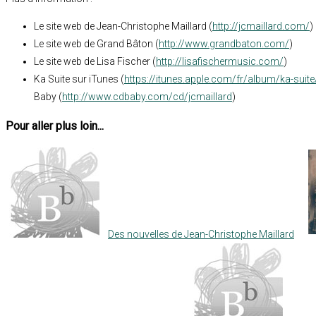
Le site web de Jean-Christophe Maillard (
http://jcmaillard.com/
)
Le site web de Grand Bâton (
http://www.grandbaton.com/
)
Le site web de Lisa Fischer (
http://lisafischermusic.com/
)
Ka Suite sur iTunes (
https://itunes.apple.com/fr/album/ka-sui
Baby (
http://www.cdbaby.com/cd/jcmaillard
)
Pour aller plus loin...
Des nouvelles de Jean-Christophe Maillard