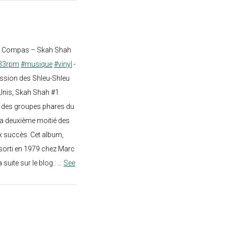
st Compas – Skah Shah
33rpm
#musique
#vinyl
-
ission des Shleu-Shleu
-Unis, Skah Shah #1
un des groupes phares du
a deuxième moitié des
 succès. Cet album,
sorti en 1979 chez Marc
a suite sur le blog :
...
See