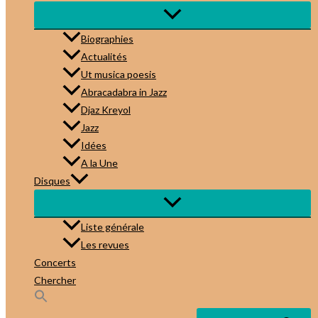
Biographies
Actualités
Ut musica poesis
Abracadabra in Jazz
Djaz Kreyol
Jazz
Idées
A la Une
Disques
Liste générale
Les revues
Concerts
Chercher