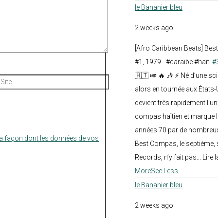
le Bananier bleu
2 weeks ago
[Afro Caribbean Beats] Be
#1, 1979 - #caraïbe #haïti
#
🇭🇹 🎺 🔥 🎶 ⚡ Né d’une sc
Site
alors en tournée aux États
devient très rapidement l’
compas haïtien et marque l
années 70 par de nombreux
la façon dont les données de vos
Best Compas, le septième, 
Records, n’y fait pas... Lire l
More
See Less
le Bananier bleu
2 weeks ago