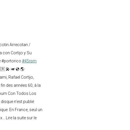
cotin Arrecotan /
 con Cortijo y Su
e #portorico
#45rpm
🇷 🎤 🎺 💿 🌎
mi, Rafael Cortijo,
 fin des années 60, à la
lbum Con Todos Los
 disque n’est publié
ique. En France, seul un
.. Lire la suite sur le