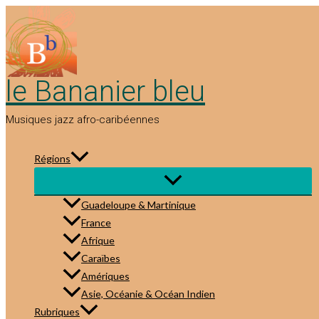
Aller
au
contenu
le Bananier bleu
Musiques jazz afro-caribéennes
Régions
Guadeloupe & Martinique
France
Afrique
Caraïbes
Amériques
Asie, Océanie & Océan Indien
Rubriques