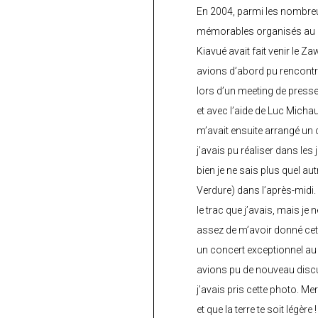
En 2004, parmi les nombre
mémorables organisés au C
Kiavué avait fait venir le Z
avions d’abord pu rencontr
lors d’un meeting de press
et avec l’aide de Luc Micha
m’avait ensuite arrangé un 
j’avais pu réaliser dans les
bien je ne sais plus quel aut
Verdure) dans l’après-midi.
le trac que j’avais, mais je 
assez de m’avoir donné cette
un concert exceptionnel au 
avions pu de nouveau discu
j’avais pris cette photo. Me
et que la terre te soit légère 