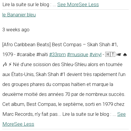
Lire la suite sur le blog :
...
See More
See Less
le Bananier bleu
3 weeks ago
[Afro Caribbean Beats] Best Compas – Skah Shah #1,
1979 - #caraïbe #haïti
#33rpm
#musique
#vinyl
- 🇭🇹 🎺 🔥
🎶 ⚡ Né d’une scission des Shleu-Shleu alors en tournée
aux États-Unis, Skah Shah #1 devient très rapidement l’un
des groupes phares du compas haïtien et marque la
deuxième moitié des années 70 par de nombreux succès.
Cet album, Best Compas, le septième, sorti en 1979 chez
Marc Records, n’y fait pas... Lire la suite sur le blog :
...
See
More
See Less