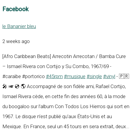
Facebook
le Bananier bleu
2 weeks ago
[Afro Caribbean Beats] Arrecotin Arrecotan / Bamba Cure
– Ismael Rivera con Cortijo y Su Combo, 1967/69 -
#caraïbe #portorico
#45rpm
#musique
#single
#vinyl
- 🇵🇷
🎤 🎺 💿 🌎 Accompagné de son fidèle ami, Rafael Cortijo,
Ismael Rivera cède, en cette fin des années 60, à la mode
du boogaloo sur l’album Con Todos Los Hierros qui sort en
1967. Le disque n’est publié qu’aux États-Unis et au
Mexique. En France, seul un 45 tours en sera extrait, deux...