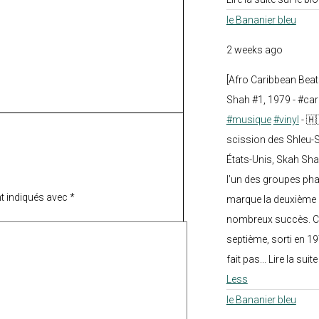
le Bananier bleu
2 weeks ago
[Afro Caribbean Bea
Shah #1, 1979 - #car
#musique
#vinyl
- 🇭
scission des Shleu-S
États-Unis, Skah Sha
l’un des groupes pha
t indiqués avec
*
marque la deuxième 
nombreux succès. Ce
septième, sorti en 1
fait pas... Lire la suit
Less
le Bananier bleu