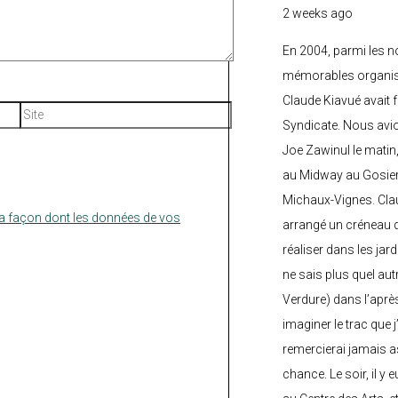
2 weeks ago
En 2004, parmi les 
mémorables organisé
Claude Kiavué avait f
Site
Syndicate. Nous avi
Joe Zawinul le matin
au Midway au Gosier 
Michaux-Vignes. Clau
la façon dont les données de vos
arrangé un créneau d’
réaliser dans les jard
ne sais plus quel autr
Verdure) dans l’après
imaginer le trac que j
remercierai jamais a
chance. Le soir, il y