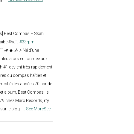
ts] Best Compas – Skah
aïbe #haïti
#33rpm
🇹 🎺 🔥 🎶 ⚡ Né d’une
hleu alors en tournée aux
h #1 devient très rapidement
res du compas haïtien et
moitié des années 70 par de
t album, Best Compas, le
979 chez Marc Records, n’y
e sur le blog :
...
See More
See