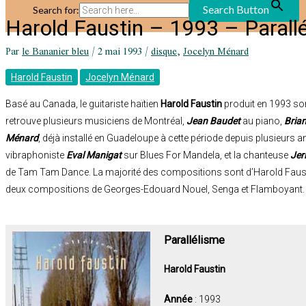
Search Button
Search for:
Harold Faustin – 1993 – Parall
Par
le Bananier bleu
/
2 mai 1993
/
disque
,
Jocelyn Ménard
Harold Faustin
Jocelyn Ménard
Basé au Canada, le guitariste haïtien
Harold Faustin
produit en 1993 so
retrouve plusieurs musiciens de Montréal,
Jean Baudet
au piano,
Brian
Ménard
, déjà installé en Guadeloupe à cette période depuis plusieurs an
vibraphoniste
Eval Manigat
sur Blues For Mandela, et la chanteuse
Jer
de Tam Tam Dance. La majorité des compositions sont d’Harold Fausti
deux compositions de Georges-Edouard Nouel, Senga et Flamboyant.
Parallélisme
Harold Faustin
Année
: 1993