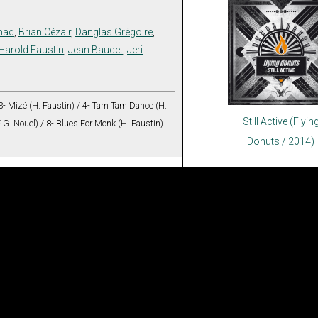
mad
,
Brian Cézair
,
Danglas Grégoire
,
Harold Faustin
,
Jean Baudet
,
Jeri
 3- Mizé (H. Faustin) / 4- Tam Tam Dance (H.
Still Active (Flyin
E.G. Nouel) / 8- Blues For Monk (H. Faustin)
Donuts / 2014)
Au hasard s