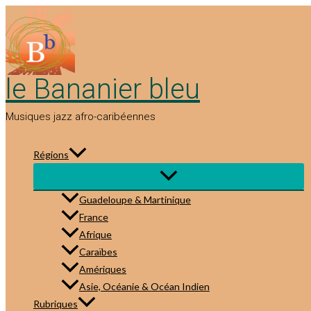
Aller
au
contenu
le Bananier bleu
Musiques jazz afro-caribéennes
Régions
Guadeloupe & Martinique
France
Afrique
Caraïbes
Amériques
Asie, Océanie & Océan Indien
Rubriques