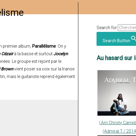
élisme
Search for:
Search Button
n premier album,
Parallélisme
. On y
 Cézair
à la basse et surtout
Jocelyn
Au hasard sur l
nées. Le groupe est rejoint par le
i Brown
vient poser sa voix sur la transe
n, mais le guitariste reprend également
I Am Christy Campb
(Admiral T / 2014