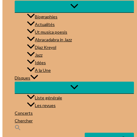
Biographies
Actualités
Ut musica poesis
Abracadabra in Jazz
Djaz Kreyol
Jazz
Idées
A la Une
Disques
Liste générale
Les revues
Concerts
Chercher