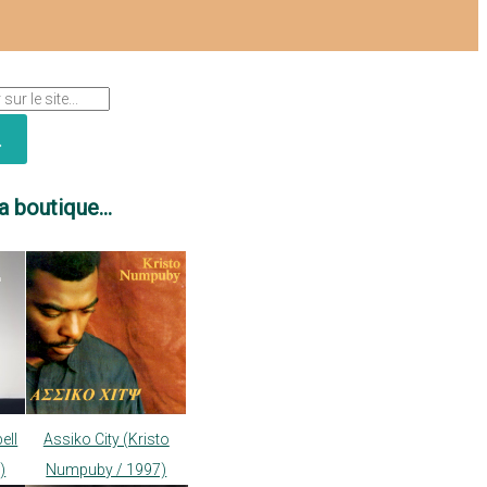
a boutique...
ell
Assiko City (Kristo
)
Numpuby / 1997)