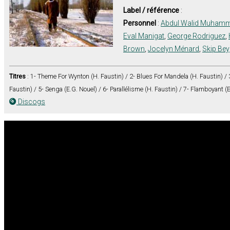
Label / référence
:
Personnel
:
Abdul Walid Muham
Eval Manigat
,
George Rodriguez
,
Brown
,
Jocelyn Ménard
,
Skip Bey
Titres
: 1- Theme For Wynton (H. Faustin) / 2- Blues For Mandela (H. Faustin) /
Faustin) / 5- Senga (E.G. Nouel) / 6- Parallélisme (H. Faustin) / 7- Flamboyant (
Discogs