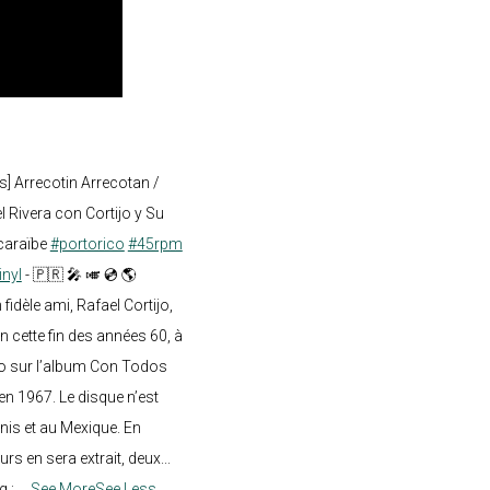
s] Arrecotin Arrecotan /
 Rivera con Cortijo y Su
caraïbe
#portorico
#45rpm
inyl
- 🇵🇷 🎤 🎺 💿 🌎
dèle ami, Rafael Cortijo,
n cette fin des années 60, à
o sur l’album Con Todos
en 1967. Le disque n’est
nis et au Mexique. En
rs en sera extrait, deux...
g :
...
See More
See Less