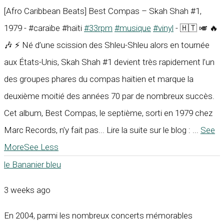
[Afro Caribbean Beats] Best Compas – Skah Shah #1,
1979 - #caraïbe #haïti
#33rpm
#musique
#vinyl
- 🇭🇹 🎺 🔥
🎶 ⚡ Né d’une scission des Shleu-Shleu alors en tournée
aux États-Unis, Skah Shah #1 devient très rapidement l’un
des groupes phares du compas haïtien et marque la
deuxième moitié des années 70 par de nombreux succès.
Cet album, Best Compas, le septième, sorti en 1979 chez
Marc Records, n’y fait pas... Lire la suite sur le blog :
...
See
More
See Less
le Bananier bleu
3 weeks ago
En 2004, parmi les nombreux concerts mémorables