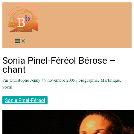
Aller
au
contenu
Sonia Pinel-Féréol Bérose –
chant
Par
Christophe Jenny
/
9 novembre 2005
/
biographie
,
Martinique
,
vocal
Sonia Pinel-Féréol