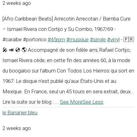
2 weeks ago
[Afro Caribbean Beats] Arrecotin Arrecotan / Bamba Cure
– Ismael Rivera con Cortijo y Su Combo, 1967/69 -
#caraïbe #portorico
#45rpm
#musique
#single
#vinyl
- 🇵🇷
🎤 🎺 💿 🌎 Accompagné de son fidèle ami, Rafael Cortijo,
Ismael Rivera cède, en cette fin des années 60, à la mode
du boogaloo sur l’album Con Todos Los Hierros qui sort en
1967. Le disque n’est publié qu’aux États-Unis et au
Mexique. En France, seul un 45 tours en sera extrait, deux...
Lire la suite sur le blog :
...
See More
See Less
le Bananier bleu
2 weeks ago