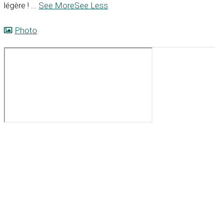
légère !
...
See More
See Less
Photo