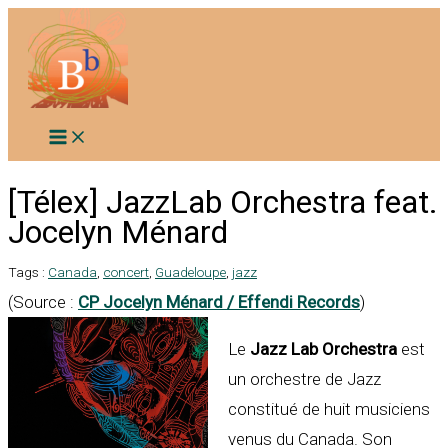
Aller
au
contenu
[Télex] JazzLab Orchestra feat.
Jocelyn Ménard
Tags :
Canada
,
concert
,
Guadeloupe
,
jazz
(Source :
CP Jocelyn Ménard / Effendi Records
)
Le
Jazz Lab Orchestra
est
un orchestre de Jazz
constitué de huit musiciens
venus du Canada. Son