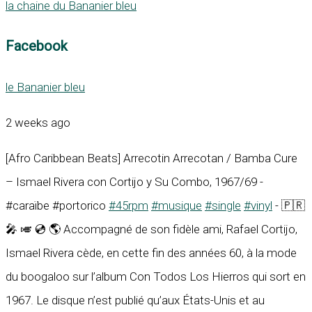
la chaine du Bananier bleu
Facebook
le Bananier bleu
2 weeks ago
[Afro Caribbean Beats] Arrecotin Arrecotan / Bamba Cure
– Ismael Rivera con Cortijo y Su Combo, 1967/69 -
#caraïbe #portorico
#45rpm
#musique
#single
#vinyl
- 🇵🇷
🎤 🎺 💿 🌎 Accompagné de son fidèle ami, Rafael Cortijo,
Ismael Rivera cède, en cette fin des années 60, à la mode
du boogaloo sur l’album Con Todos Los Hierros qui sort en
1967. Le disque n’est publié qu’aux États-Unis et au