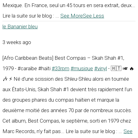
Mexique. En France, seul un 45 tours en sera extrait, deux...
Lire la suite sur le blog :
...
See More
See Less
le Bananier bleu
3 weeks ago
[Afro Caribbean Beats] Best Compas – Skah Shah #1,
1979 - #caraïbe #haïti
#33rpm
#musique
#vinyl
- 🇭🇹 🎺 🔥
🎶 ⚡ Né d’une scission des Shleu-Shleu alors en tournée
aux États-Unis, Skah Shah #1 devient très rapidement l’un
des groupes phares du compas haïtien et marque la
deuxième moitié des années 70 par de nombreux succès.
Cet album, Best Compas, le septième, sorti en 1979 chez
Marc Records, n’y fait pas... Lire la suite sur le blog :
...
See