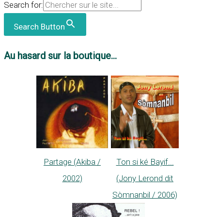
Search for:
Search Button
Au hasard sur la boutique...
Partage (Akiba /
Ton si ké Bayif...
2002)
(Jony Lerond dit
Sòmnanbil / 2006)