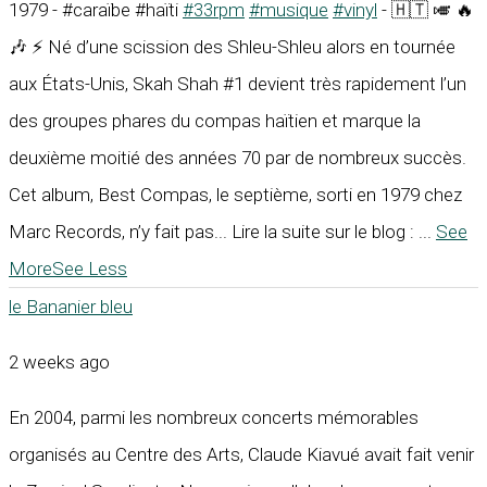
1979 - #caraïbe #haïti
#33rpm
#musique
#vinyl
- 🇭🇹 🎺 🔥
🎶 ⚡ Né d’une scission des Shleu-Shleu alors en tournée
aux États-Unis, Skah Shah #1 devient très rapidement l’un
des groupes phares du compas haïtien et marque la
deuxième moitié des années 70 par de nombreux succès.
Cet album, Best Compas, le septième, sorti en 1979 chez
Marc Records, n’y fait pas... Lire la suite sur le blog :
...
See
More
See Less
le Bananier bleu
2 weeks ago
En 2004, parmi les nombreux concerts mémorables
organisés au Centre des Arts, Claude Kiavué avait fait venir