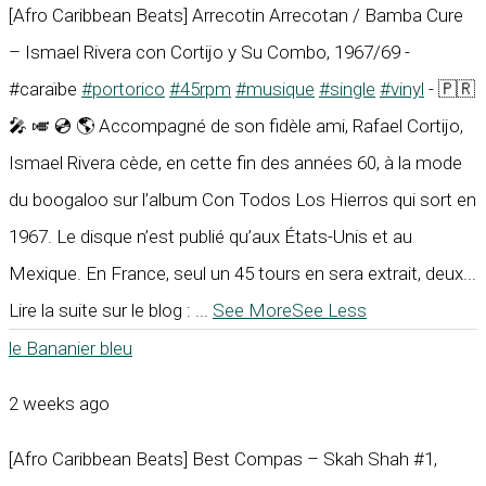
[Afro Caribbean Beats] Arrecotin Arrecotan / Bamba Cure
– Ismael Rivera con Cortijo y Su Combo, 1967/69 -
#caraïbe
#portorico
#45rpm
#musique
#single
#vinyl
- 🇵🇷
🎤 🎺 💿 🌎 Accompagné de son fidèle ami, Rafael Cortijo,
Ismael Rivera cède, en cette fin des années 60, à la mode
du boogaloo sur l’album Con Todos Los Hierros qui sort en
1967. Le disque n’est publié qu’aux États-Unis et au
Mexique. En France, seul un 45 tours en sera extrait, deux...
Lire la suite sur le blog :
...
See More
See Less
le Bananier bleu
2 weeks ago
[Afro Caribbean Beats] Best Compas – Skah Shah #1,