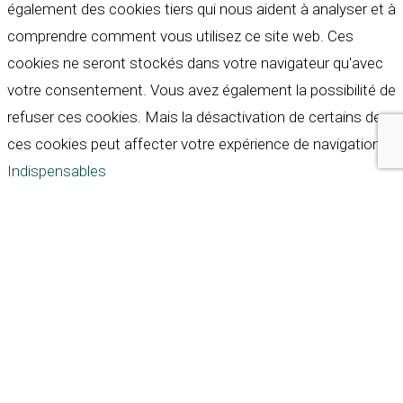
également des cookies tiers qui nous aident à analyser et à
comprendre comment vous utilisez ce site web. Ces
cookies ne seront stockés dans votre navigateur qu'avec
votre consentement. Vous avez également la possibilité de
refuser ces cookies. Mais la désactivation de certains de
ces cookies peut affecter votre expérience de navigation.
Indispensables
Indispensables
Toujours activé
Necessary cookies are absolutely essential for the
website to function properly. These cookies ensure basic
functionalities and security features of the website,
anonymously.
Cookie
Durée
Description
This cookie is set by GDPR