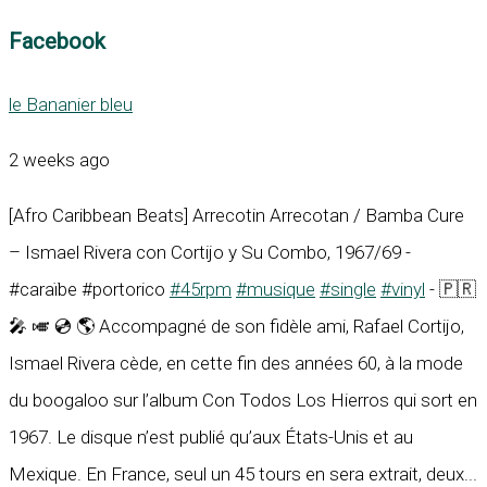
Facebook
le Bananier bleu
2 weeks ago
[Afro Caribbean Beats] Arrecotin Arrecotan / Bamba Cure
– Ismael Rivera con Cortijo y Su Combo, 1967/69 -
#caraïbe #portorico
#45rpm
#musique
#single
#vinyl
- 🇵🇷
🎤 🎺 💿 🌎 Accompagné de son fidèle ami, Rafael Cortijo,
Ismael Rivera cède, en cette fin des années 60, à la mode
du boogaloo sur l’album Con Todos Los Hierros qui sort en
1967. Le disque n’est publié qu’aux États-Unis et au
Mexique. En France, seul un 45 tours en sera extrait, deux...