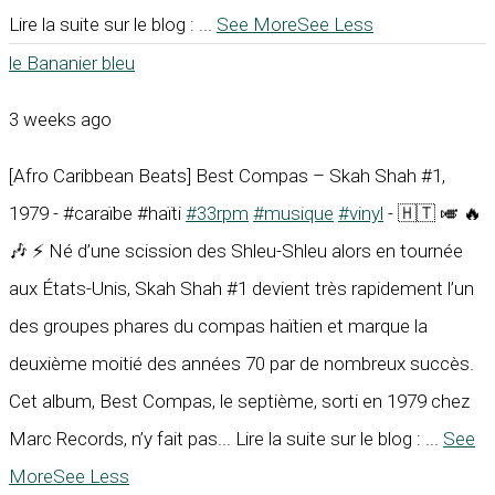
Lire la suite sur le blog :
...
See More
See Less
le Bananier bleu
3 weeks ago
[Afro Caribbean Beats] Best Compas – Skah Shah #1,
1979 - #caraïbe #haïti
#33rpm
#musique
#vinyl
- 🇭🇹 🎺 🔥
🎶 ⚡ Né d’une scission des Shleu-Shleu alors en tournée
aux États-Unis, Skah Shah #1 devient très rapidement l’un
des groupes phares du compas haïtien et marque la
deuxième moitié des années 70 par de nombreux succès.
Cet album, Best Compas, le septième, sorti en 1979 chez
Marc Records, n’y fait pas... Lire la suite sur le blog :
...
See
More
See Less