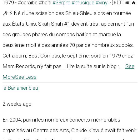
1979 - #caraïbe #haïti
#33rpm
#musique
#vinyl
- 🇭🇹 🎺 🔥
🎶 ⚡ Né d’une scission des Shleu-Shleu alors en tournée
aux États-Unis, Skah Shah #1 devient très rapidement l’un
des groupes phares du compas haïtien et marque la
deuxième moitié des années 70 par de nombreux succès.
Cet album, Best Compas, le septième, sorti en 1979 chez
Marc Records, n’y fait pas... Lire la suite sur le blog :
...
See
More
See Less
le Bananier bleu
2 weeks ago
En 2004, parmi les nombreux concerts mémorables
organisés au Centre des Arts, Claude Kiavué avait fait venir