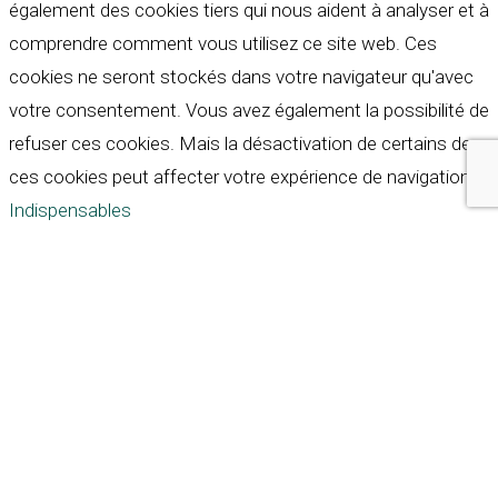
également des cookies tiers qui nous aident à analyser et à
comprendre comment vous utilisez ce site web. Ces
cookies ne seront stockés dans votre navigateur qu'avec
votre consentement. Vous avez également la possibilité de
refuser ces cookies. Mais la désactivation de certains de
ces cookies peut affecter votre expérience de navigation.
Indispensables
Indispensables
Toujours activé
Necessary cookies are absolutely essential for the
website to function properly. These cookies ensure basic
functionalities and security features of the website,
anonymously.
Cookie
Durée
Description
This cookie is set by GDPR