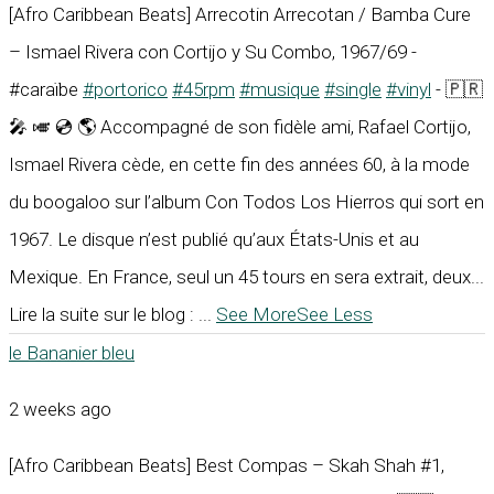
[Afro Caribbean Beats] Arrecotin Arrecotan / Bamba Cure
– Ismael Rivera con Cortijo y Su Combo, 1967/69 -
#caraïbe
#portorico
#45rpm
#musique
#single
#vinyl
- 🇵🇷
🎤 🎺 💿 🌎 Accompagné de son fidèle ami, Rafael Cortijo,
Ismael Rivera cède, en cette fin des années 60, à la mode
du boogaloo sur l’album Con Todos Los Hierros qui sort en
1967. Le disque n’est publié qu’aux États-Unis et au
Mexique. En France, seul un 45 tours en sera extrait, deux...
Lire la suite sur le blog :
...
See More
See Less
le Bananier bleu
2 weeks ago
[Afro Caribbean Beats] Best Compas – Skah Shah #1,