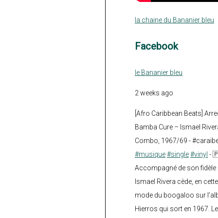
la chaine du Bananier bleu
Facebook
le Bananier bleu
2 weeks ago
[Afro Caribbean Beats] Arre
Bamba Cure – Ismael Rivera
Combo, 1967/69 - #caraïb
#musique
#single
#vinyl
- 
Accompagné de son fidèle a
Ismael Rivera cède, en cette
mode du boogaloo sur l’a
Hierros qui sort en 1967. Le