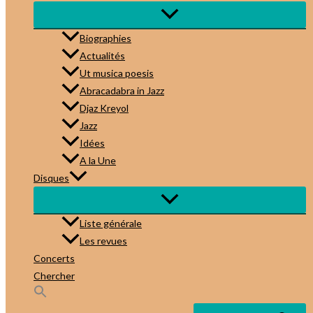
Biographies
Actualités
Ut musica poesis
Abracadabra in Jazz
Djaz Kreyol
Jazz
Idées
A la Une
Disques
Liste générale
Les revues
Concerts
Chercher