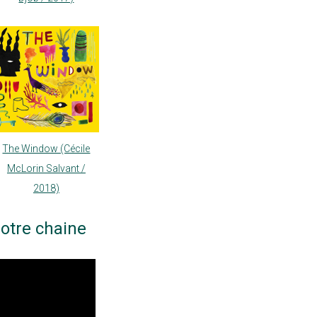
The Window (Cécile
McLorin Salvant /
2018)
otre chaine