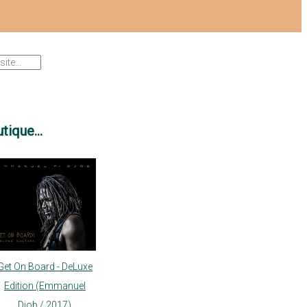
tique...
Get On Board - DeLuxe
Edition (Emmanuel
Djob / 2017)