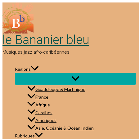
Aller
au
contenu
le Bananier bleu
Musiques jazz afro-caribéennes
Régions
Guadeloupe & Martinique
France
Afrique
Caraïbes
Amériques
Asie, Océanie & Océan Indien
Rubriques