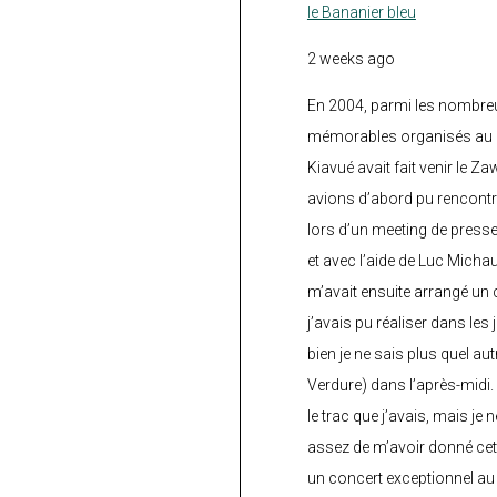
le Bananier bleu
2 weeks ago
En 2004, parmi les nombre
mémorables organisés au C
Kiavué avait fait venir le Z
avions d’abord pu rencontr
lors d’un meeting de press
et avec l’aide de Luc Micha
m’avait ensuite arrangé un 
j’avais pu réaliser dans les
bien je ne sais plus quel aut
Verdure) dans l’après-midi.
le trac que j’avais, mais je 
assez de m’avoir donné cette
un concert exceptionnel au 