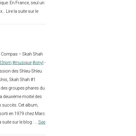
ique. En France, seul un
.. Lire la suite sur le
st Compas – Skah Shah
33rpm
#musique
#vinyl
-
ission des Shleu-Shleu
-Unis, Skah Shah #1
un des groupes phares du
a deuxième moitié des
 succès. Cet album,
sorti en 1979 chez Marc
a suite sur le blog :
...
See