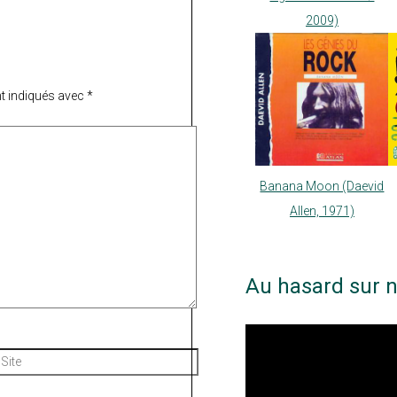
2009)
t indiqués avec
*
Banana Moon (Daevid
Allen, 1971)
Au hasard sur n
Site