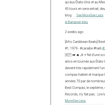
qu’aux États-Unis et au Mex
45 tours en sera extrait, deux.
blog :
...
See More
See Less
le Bananier bleu
2 weeks ago
[Afro Caribbean Beats] Be
#1, 1979 - #caraïbe #haïti
#
🇭🇹 🎺 🔥 🎶 ⚡ Né d’une sc
alors en tournée aux États
devient très rapidement l’
compas haïtien et marque l
années 70 par de nombreux
Best Compas, le septième, 
Records, n’y fait pas... Lire l
More
See Less