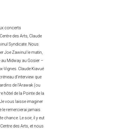
ux concerts
entre des Arts, Claude
awinul Syndicate. Nous
er Joe Zawinul le matin,
e au Midway au Gosier –
ux-Vignes. Claude Kiavué
créneau d’interview que
 jardins de l’Arawak (ou
re hôtel de la Pointe de la
 Je vous laisse imaginer
ne le remercierai jamais
 chance. Le soir, il y eut
Centre des Arts, et nous