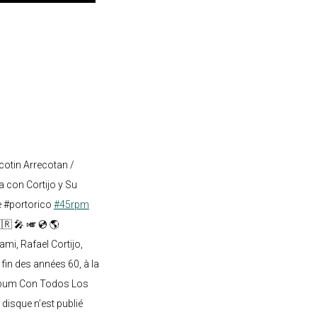
cotin Arrecotan /
 con Cortijo y Su
e #portorico
#45rpm
🇷 🎤 🎺 💿 🌎
mi, Rafael Cortijo,
 fin des années 60, à la
lbum Con Todos Los
 disque n’est publié