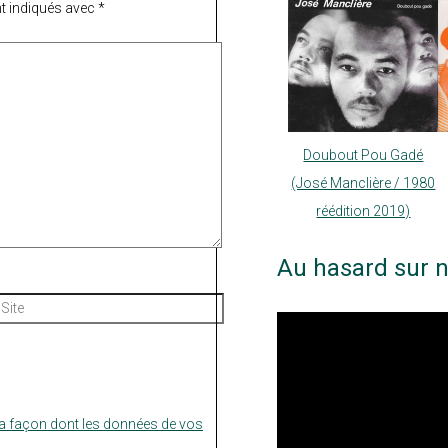
t indiqués avec
*
Doubout Pou Gadé
(José Manclière / 1980
réédition 2019)
Au hasard sur n
Site
la façon dont les données de vos