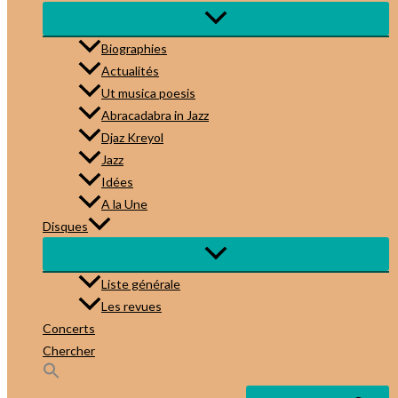
Biographies
Actualités
Ut musica poesis
Abracadabra in Jazz
Djaz Kreyol
Jazz
Idées
A la Une
Disques
Liste générale
Les revues
Concerts
Chercher