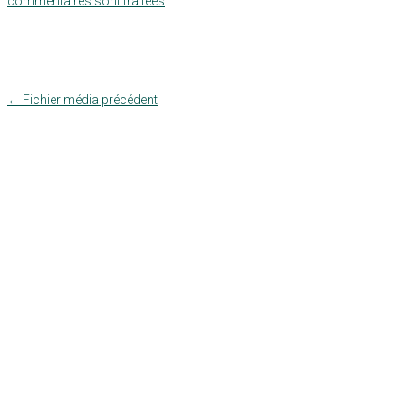
commentaires sont traitées
.
←
Fichier média précédent