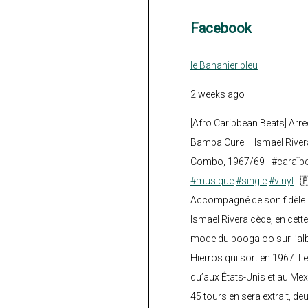
Facebook
le Bananier bleu
2 weeks ago
[Afro Caribbean Beats] Arre
Bamba Cure – Ismael Rivera
Combo, 1967/69 - #caraïb
#musique
#single
#vinyl
- 
Accompagné de son fidèle a
Ismael Rivera cède, en cette
mode du boogaloo sur l’a
Hierros qui sort en 1967. Le
qu’aux États-Unis et au Mex
45 tours en sera extrait, deux.