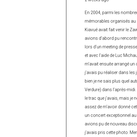
En 2004, parmi les nombre
mémorables organisés au C
Kiavué avait fait venir le Z
avions d’abord pu rencontr
lors d’un meeting de press
et avec l’aide de Luc Micha
m’avait ensuite arrangé un 
j’avais pu réaliser dans les
bien je ne sais plus quel aut
Verdure) dans l’après-midi.
le trac que j’avais, mais je 
assez de m’avoir donné cette
un concert exceptionnel au 
avions pu de nouveau discu
j’avais pris cette photo. Me