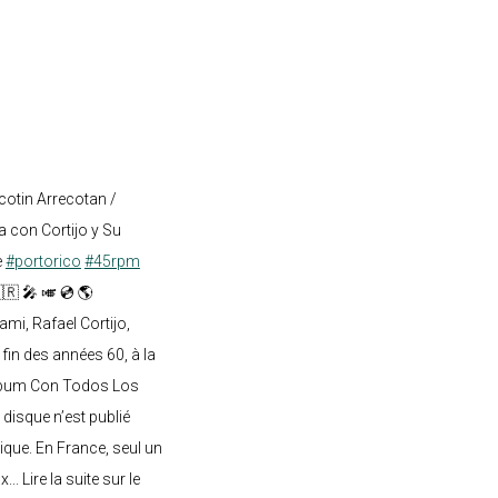
cotin Arrecotan /
 con Cortijo y Su
e
#portorico
#45rpm
🇷 🎤 🎺 💿 🌎
mi, Rafael Cortijo,
 fin des années 60, à la
lbum Con Todos Los
 disque n’est publié
ique. En France, seul un
.. Lire la suite sur le