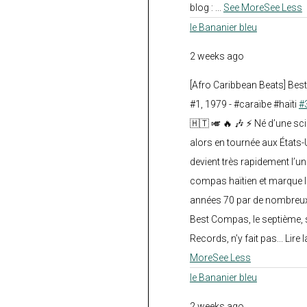
blog :
...
See More
See Less
le Bananier bleu
2 weeks ago
[Afro Caribbean Beats] Be
#1, 1979 - #caraïbe #haïti
#
🇭🇹 🎺 🔥 🎶 ⚡ Né d’une sc
alors en tournée aux États
devient très rapidement l’
compas haïtien et marque l
années 70 par de nombreux
Best Compas, le septième, 
Records, n’y fait pas... Lire l
More
See Less
le Bananier bleu
2 weeks ago