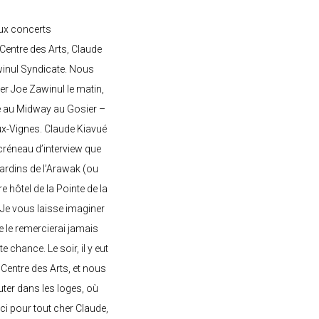
ux concerts
entre des Arts, Claude
awinul Syndicate. Nous
er Joe Zawinul le matin,
e au Midway au Gosier –
ux-Vignes. Claude Kiavué
créneau d’interview que
 jardins de l’Arawak (ou
re hôtel de la Pointe de la
 Je vous laisse imaginer
ne le remercierai jamais
 chance. Le soir, il y eut
Centre des Arts, et nous
ter dans les loges, où
rci pour tout cher Claude,