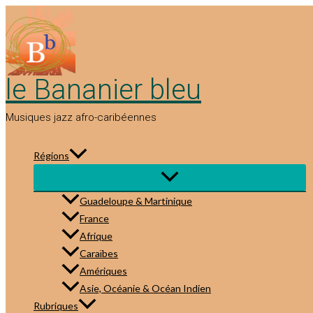
Aller
au
contenu
le Bananier bleu
Musiques jazz afro-caribéennes
Régions
Guadeloupe & Martinique
France
Afrique
Caraïbes
Amériques
Asie, Océanie & Océan Indien
Rubriques