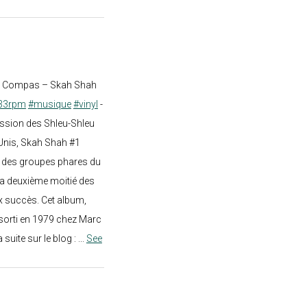
st Compas – Skah Shah
33rpm
#musique
#vinyl
-
ission des Shleu-Shleu
-Unis, Skah Shah #1
un des groupes phares du
a deuxième moitié des
 succès. Cet album,
sorti en 1979 chez Marc
a suite sur le blog :
...
See