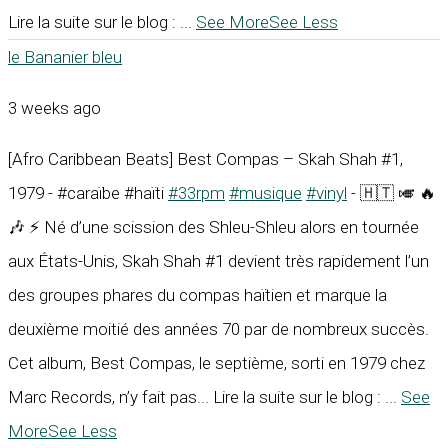
Lire la suite sur le blog :
...
See More
See Less
le Bananier bleu
3 weeks ago
[Afro Caribbean Beats] Best Compas – Skah Shah #1,
1979 - #caraïbe #haïti
#33rpm
#musique
#vinyl
- 🇭🇹 🎺 🔥
🎶 ⚡ Né d’une scission des Shleu-Shleu alors en tournée
aux États-Unis, Skah Shah #1 devient très rapidement l’un
des groupes phares du compas haïtien et marque la
deuxième moitié des années 70 par de nombreux succès.
Cet album, Best Compas, le septième, sorti en 1979 chez
Marc Records, n’y fait pas... Lire la suite sur le blog :
...
See
More
See Less