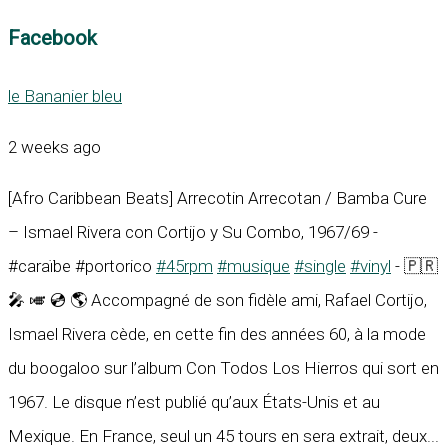
Facebook
le Bananier bleu
2 weeks ago
[Afro Caribbean Beats] Arrecotin Arrecotan / Bamba Cure
– Ismael Rivera con Cortijo y Su Combo, 1967/69 -
#caraïbe #portorico
#45rpm
#musique
#single
#vinyl
- 🇵🇷
🎤 🎺 💿 🌎 Accompagné de son fidèle ami, Rafael Cortijo,
Ismael Rivera cède, en cette fin des années 60, à la mode
du boogaloo sur l’album Con Todos Los Hierros qui sort en
1967. Le disque n’est publié qu’aux États-Unis et au
Mexique. En France, seul un 45 tours en sera extrait, deux...