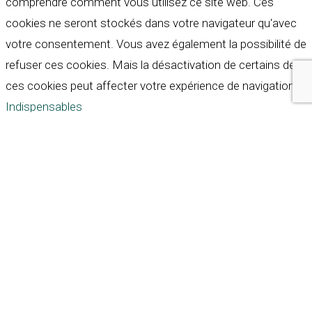
comprendre comment vous utilisez ce site web. Ces
cookies ne seront stockés dans votre navigateur qu'avec
votre consentement. Vous avez également la possibilité de
refuser ces cookies. Mais la désactivation de certains de
ces cookies peut affecter votre expérience de navigation.
Indispensables
Indispensables
Toujours activé
Necessary cookies are absolutely essential for the
website to function properly. These cookies ensure basic
functionalities and security features of the website,
anonymously.
Cookie
Durée
Description
This cookie is set by GDPR
Cookie Consent plugin. The