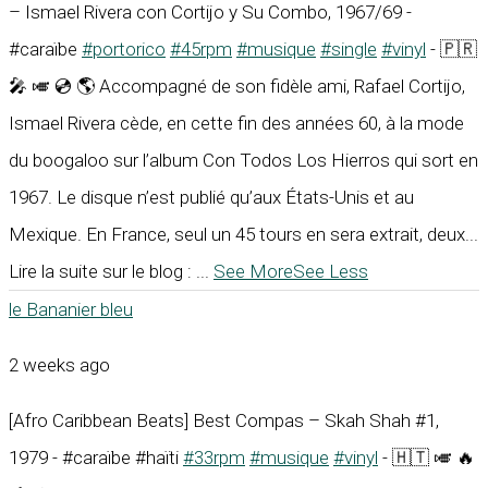
– Ismael Rivera con Cortijo y Su Combo, 1967/69 -
#caraïbe
#portorico
#45rpm
#musique
#single
#vinyl
- 🇵🇷
🎤 🎺 💿 🌎 Accompagné de son fidèle ami, Rafael Cortijo,
Ismael Rivera cède, en cette fin des années 60, à la mode
du boogaloo sur l’album Con Todos Los Hierros qui sort en
1967. Le disque n’est publié qu’aux États-Unis et au
Mexique. En France, seul un 45 tours en sera extrait, deux...
Lire la suite sur le blog :
...
See More
See Less
le Bananier bleu
2 weeks ago
[Afro Caribbean Beats] Best Compas – Skah Shah #1,
1979 - #caraïbe #haïti
#33rpm
#musique
#vinyl
- 🇭🇹 🎺 🔥