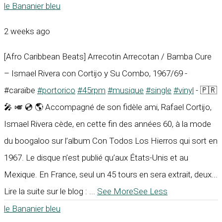
le Bananier bleu
2 weeks ago
[Afro Caribbean Beats] Arrecotin Arrecotan / Bamba Cure
– Ismael Rivera con Cortijo y Su Combo, 1967/69 -
#caraïbe
#portorico
#45rpm
#musique
#single
#vinyl
- 🇵🇷
🎤 🎺 💿 🌎 Accompagné de son fidèle ami, Rafael Cortijo,
Ismael Rivera cède, en cette fin des années 60, à la mode
du boogaloo sur l’album Con Todos Los Hierros qui sort en
1967. Le disque n’est publié qu’aux États-Unis et au
Mexique. En France, seul un 45 tours en sera extrait, deux...
Lire la suite sur le blog :
...
See More
See Less
le Bananier bleu