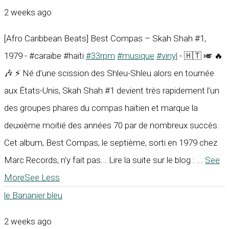
2 weeks ago
[Afro Caribbean Beats] Best Compas – Skah Shah #1,
1979 - #caraïbe #haïti
#33rpm
#musique
#vinyl
- 🇭🇹 🎺 🔥
🎶 ⚡ Né d’une scission des Shleu-Shleu alors en tournée
aux États-Unis, Skah Shah #1 devient très rapidement l’un
des groupes phares du compas haïtien et marque la
deuxième moitié des années 70 par de nombreux succès.
Cet album, Best Compas, le septième, sorti en 1979 chez
Marc Records, n’y fait pas... Lire la suite sur le blog :
...
See
More
See Less
le Bananier bleu
2 weeks ago