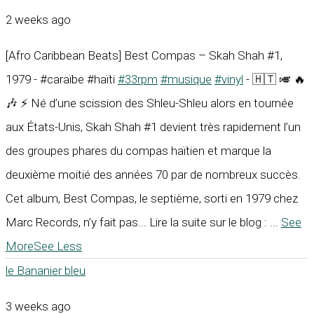
2 weeks ago
[Afro Caribbean Beats] Best Compas – Skah Shah #1,
1979 - #caraïbe #haïti
#33rpm
#musique
#vinyl
- 🇭🇹 🎺 🔥
🎶 ⚡ Né d’une scission des Shleu-Shleu alors en tournée
aux États-Unis, Skah Shah #1 devient très rapidement l’un
des groupes phares du compas haïtien et marque la
deuxième moitié des années 70 par de nombreux succès.
Cet album, Best Compas, le septième, sorti en 1979 chez
Marc Records, n’y fait pas... Lire la suite sur le blog :
...
See
More
See Less
le Bananier bleu
3 weeks ago