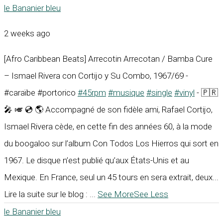
le Bananier bleu
2 weeks ago
[Afro Caribbean Beats] Arrecotin Arrecotan / Bamba Cure
– Ismael Rivera con Cortijo y Su Combo, 1967/69 -
#caraïbe #portorico
#45rpm
#musique
#single
#vinyl
- 🇵🇷
🎤 🎺 💿 🌎 Accompagné de son fidèle ami, Rafael Cortijo,
Ismael Rivera cède, en cette fin des années 60, à la mode
du boogaloo sur l’album Con Todos Los Hierros qui sort en
1967. Le disque n’est publié qu’aux États-Unis et au
Mexique. En France, seul un 45 tours en sera extrait, deux...
Lire la suite sur le blog :
...
See More
See Less
le Bananier bleu