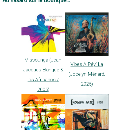
Au hasard sur la boutique...
Missounga (Jean-
Vibes A Péyi La
Jacques Elangué &
(Jocelyn Ménard,
los Africanos /
2026)
2005)