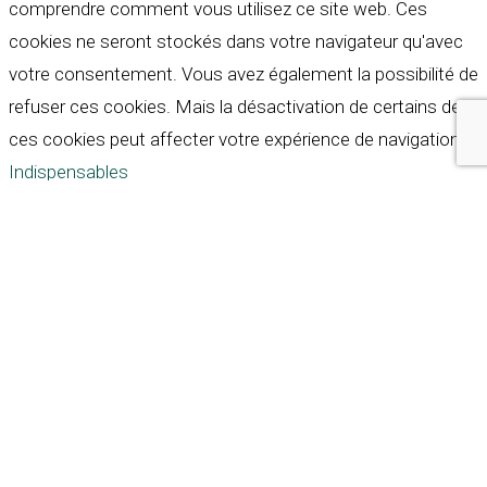
comprendre comment vous utilisez ce site web. Ces
cookies ne seront stockés dans votre navigateur qu'avec
votre consentement. Vous avez également la possibilité de
refuser ces cookies. Mais la désactivation de certains de
ces cookies peut affecter votre expérience de navigation.
Indispensables
Indispensables
Toujours activé
Necessary cookies are absolutely essential for the
website to function properly. These cookies ensure basic
functionalities and security features of the website,
anonymously.
Cookie
Durée
Description
This cookie is set by GDPR
Cookie Consent plugin. The