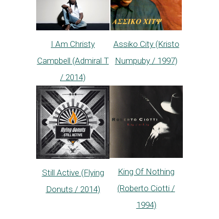
I Am Christy
Assiko City (Kristo
Campbell (Admiral T
Numpuby / 1997)
/ 2014)
King Of Nothing
Still Active (Flying
(Roberto Ciotti /
Donuts / 2014)
1994)