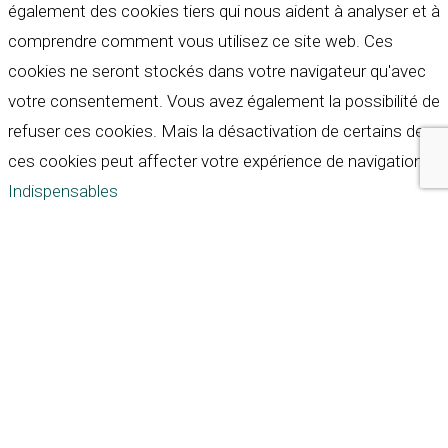
également des cookies tiers qui nous aident à analyser et à
comprendre comment vous utilisez ce site web. Ces
cookies ne seront stockés dans votre navigateur qu'avec
votre consentement. Vous avez également la possibilité de
refuser ces cookies. Mais la désactivation de certains de
ces cookies peut affecter votre expérience de navigation.
Indispensables
Indispensables
Toujours activé
Necessary cookies are absolutely essential for the
website to function properly. These cookies ensure basic
functionalities and security features of the website,
anonymously.
Cookie
Durée
Description
This cookie is set by GDPR