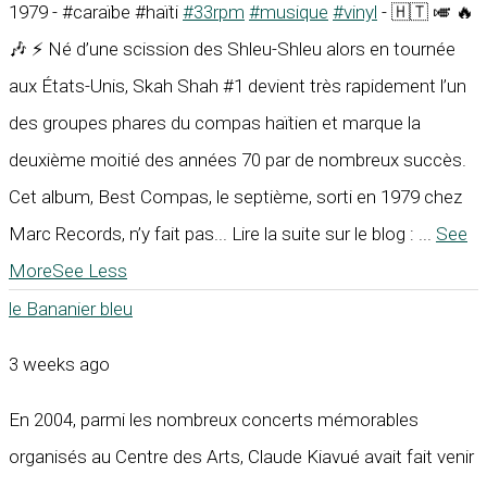
1979 - #caraïbe #haïti
#33rpm
#musique
#vinyl
- 🇭🇹 🎺 🔥
🎶 ⚡ Né d’une scission des Shleu-Shleu alors en tournée
aux États-Unis, Skah Shah #1 devient très rapidement l’un
des groupes phares du compas haïtien et marque la
deuxième moitié des années 70 par de nombreux succès.
Cet album, Best Compas, le septième, sorti en 1979 chez
Marc Records, n’y fait pas... Lire la suite sur le blog :
...
See
More
See Less
le Bananier bleu
3 weeks ago
En 2004, parmi les nombreux concerts mémorables
organisés au Centre des Arts, Claude Kiavué avait fait venir