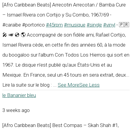
[Afro Caribbean Beats] Arrecotin Arrecotan / Bamba Cure
– Ismael Rivera con Cortijo y Su Combo, 1967/69 -
#caraïbe #portorico
#45rpm
#musique
#single
#vinyl
- 🇵🇷
🎤 🎺 💿 🌎 Accompagné de son fidèle ami, Rafael Cortijo,
Ismael Rivera cède, en cette fin des années 60, à la mode
du boogaloo sur l’album Con Todos Los Hierros qui sort en
1967. Le disque n’est publié qu’aux États-Unis et au
Mexique. En France, seul un 45 tours en sera extrait, deux...
Lire la suite sur le blog :
...
See More
See Less
le Bananier bleu
3 weeks ago
[Afro Caribbean Beats] Best Compas – Skah Shah #1,