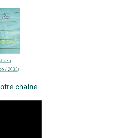
aboka
co / 2003)
otre chaine