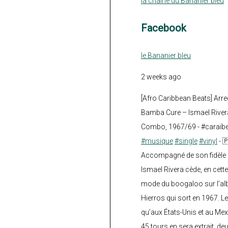
la chaine du Bananier bleu
Facebook
le Bananier bleu
2 weeks ago
[Afro Caribbean Beats] Arre
Bamba Cure – Ismael Rivera
Combo, 1967/69 - #caraïb
#musique
#single
#vinyl
- 
Accompagné de son fidèle a
Ismael Rivera cède, en cette
mode du boogaloo sur l’a
Hierros qui sort en 1967. Le
qu’aux États-Unis et au Mex
45 tours en sera extrait, deux.