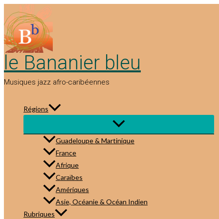
Aller
au
contenu
le Bananier bleu
Musiques jazz afro-caribéennes
Régions
Guadeloupe & Martinique
France
Afrique
Caraïbes
Amériques
Asie, Océanie & Océan Indien
Rubriques