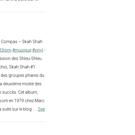
st Compas – Skah Shah
33rpm
#musique
#vinyl
-
ission des Shleu-Shleu
-Unis, Skah Shah #1
un des groupes phares du
a deuxième moitié des
 succès. Cet album,
sorti en 1979 chez Marc
a suite sur le blog :
...
See