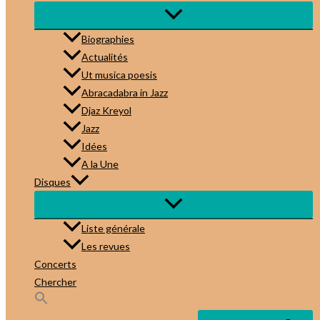
Biographies
Actualités
Ut musica poesis
Abracadabra in Jazz
Djaz Kreyol
Jazz
Idées
A la Une
Disques
Liste générale
Les revues
Concerts
Chercher