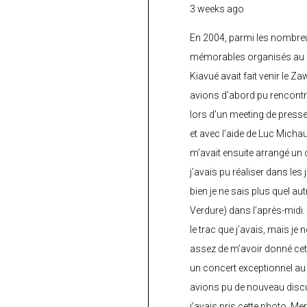
3 weeks ago
En 2004, parmi les nombre
mémorables organisés au C
Kiavué avait fait venir le Z
avions d’abord pu rencontr
lors d’un meeting de press
et avec l’aide de Luc Micha
m’avait ensuite arrangé un 
j’avais pu réaliser dans les
bien je ne sais plus quel aut
Verdure) dans l’après-midi.
le trac que j’avais, mais je 
assez de m’avoir donné cette
un concert exceptionnel au 
avions pu de nouveau discu
j’avais pris cette photo. Me