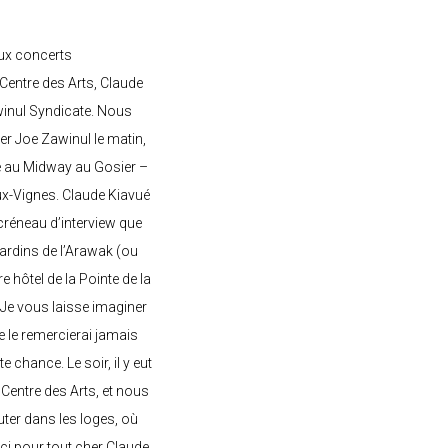
ux concerts
entre des Arts, Claude
awinul Syndicate. Nous
er Joe Zawinul le matin,
e au Midway au Gosier –
ux-Vignes. Claude Kiavué
créneau d’interview que
 jardins de l’Arawak (ou
re hôtel de la Pointe de la
 Je vous laisse imaginer
ne le remercierai jamais
 chance. Le soir, il y eut
Centre des Arts, et nous
ter dans les loges, où
rci pour tout cher Claude,