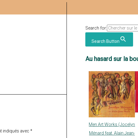
Search for:
Search Button
Au hasard sur la bou
Men Art Works (Jocelyn
t indiqués avec
*
Ménard feat. Alain Jean-