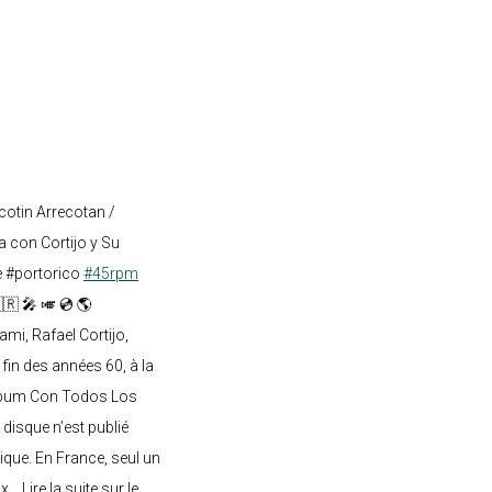
cotin Arrecotan /
 con Cortijo y Su
e #portorico
#45rpm
🇷 🎤 🎺 💿 🌎
mi, Rafael Cortijo,
 fin des années 60, à la
lbum Con Todos Los
 disque n’est publié
ique. En France, seul un
.. Lire la suite sur le