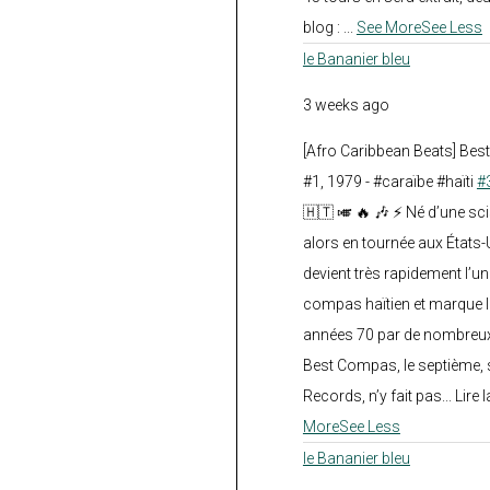
blog :
...
See More
See Less
le Bananier bleu
3 weeks ago
[Afro Caribbean Beats] Be
#1, 1979 - #caraïbe #haïti
#
🇭🇹 🎺 🔥 🎶 ⚡ Né d’une sc
alors en tournée aux États
devient très rapidement l’
compas haïtien et marque l
années 70 par de nombreux
Best Compas, le septième, 
Records, n’y fait pas... Lire l
More
See Less
le Bananier bleu