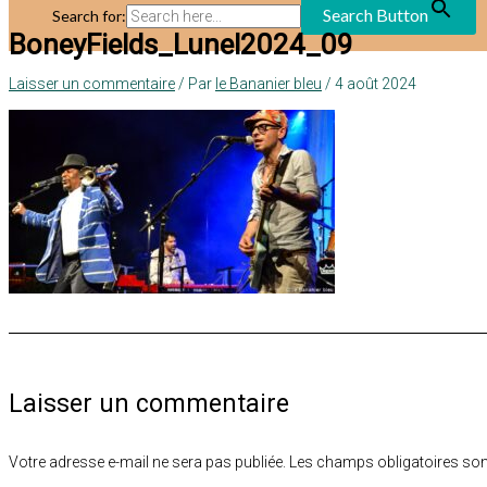
Search Button
Search for:
BoneyFields_Lunel2024_09
Laisser un commentaire
/ Par
le Bananier bleu
/
4 août 2024
Laisser un commentaire
Votre adresse e-mail ne sera pas publiée.
Les champs obligatoires son