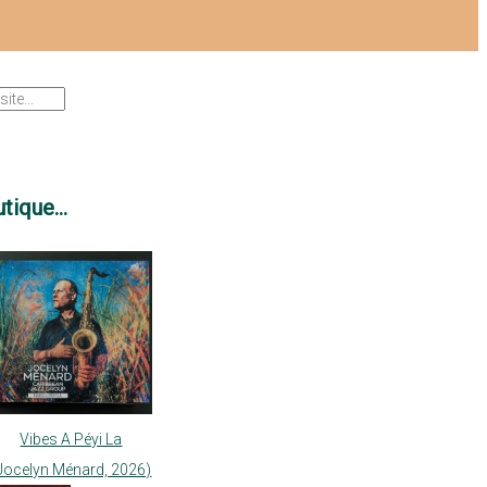
tique...
Vibes A Péyi La
Jocelyn Ménard, 2026)