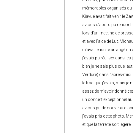
mémorables organisés au C
Kiavué avait fait venir le Z
avions d’abord pu rencontr
lors d’un meeting de press
et avec l’aide de Luc Micha
m’avait ensuite arrangé un 
j’avais pu réaliser dans les
bien je ne sais plus quel aut
Verdure) dans l’après-midi.
le trac que j’avais, mais je 
assez de m’avoir donné cette
un concert exceptionnel au 
avions pu de nouveau discu
j’avais pris cette photo. Me
et que la terre te soit légère 