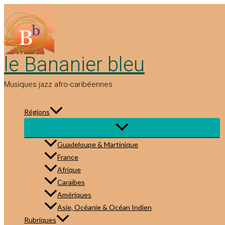
Aller
au
contenu
le Bananier bleu
Musiques jazz afro-caribéennes
Régions
Guadeloupe & Martinique
France
Afrique
Caraïbes
Amériques
Asie, Océanie & Océan Indien
Rubriques