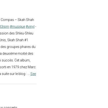
st Compas – Skah Shah
33rpm
#musique
#vinyl
-
ission des Shleu-Shleu
-Unis, Skah Shah #1
un des groupes phares du
a deuxième moitié des
 succès. Cet album,
sorti en 1979 chez Marc
a suite sur le blog :
...
See
ux concerts