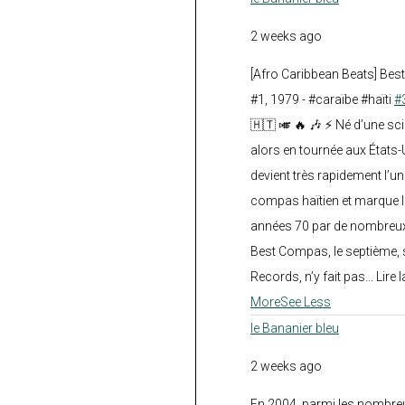
2 weeks ago
[Afro Caribbean Beats] Be
#1, 1979 - #caraïbe #haïti
#
🇭🇹 🎺 🔥 🎶 ⚡ Né d’une sc
alors en tournée aux États
devient très rapidement l’
compas haïtien et marque l
années 70 par de nombreux
Best Compas, le septième, 
Records, n’y fait pas... Lire l
More
See Less
le Bananier bleu
2 weeks ago
En 2004, parmi les nombre