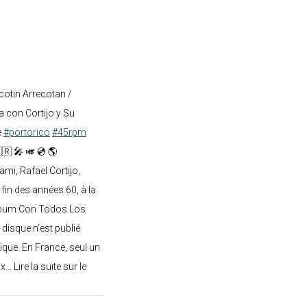
cotin Arrecotan /
 con Cortijo y Su
e
#portorico
#45rpm
🇷 🎤 🎺 💿 🌎
mi, Rafael Cortijo,
 fin des années 60, à la
lbum Con Todos Los
 disque n’est publié
ique. En France, seul un
.. Lire la suite sur le