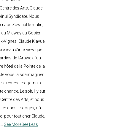
entre des Arts, Claude
awinul Syndicate. Nous
er Joe Zawinul le matin,
e au Midway au Gosier –
ux-Vignes. Claude Kiavué
créneau d’interview que
 jardins de l’Arawak (ou
re hôtel de la Pointe de la
 Je vous laisse imaginer
ne le remercierai jamais
 chance. Le soir, il y eut
Centre des Arts, et nous
ter dans les loges, où
rci pour tout cher Claude,
!
...
See More
See Less