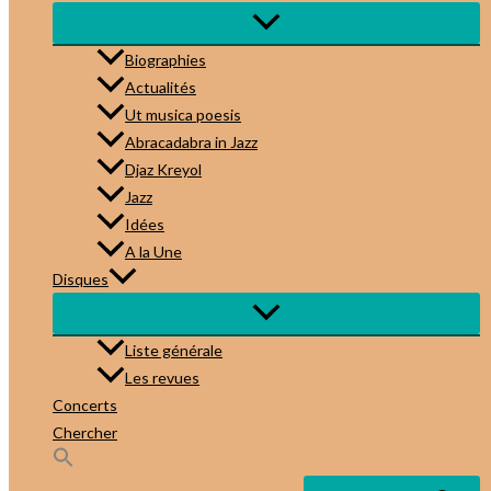
Biographies
Actualités
Ut musica poesis
Abracadabra in Jazz
Djaz Kreyol
Jazz
Idées
A la Une
Disques
Liste générale
Les revues
Concerts
Chercher