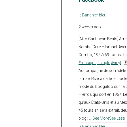
le Bananier bleu
2 weeks ago
[Afro Caribbean Beats] Arre
Bamba Cure – Ismael Rivera
Combo, 1967/69 - #caraïb
#musique
#single
#vinyl
- 
Accompagné de son fidèle a
Ismael Rivera cède, en cette
mode du boogaloo sur l’a
Hierros qui sort en 1967. Le
qu’aux États-Unis et au Mex
45 tours en sera extrait, deux.
blog :
...
See More
See Less
le Bananier bleu