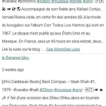
#caraïbe #portorico
#45rpm
#musique
#single
#vinyl
- 🇵🇷
🎤 🎺 💿 🌎 Accompagné de son fidèle ami, Rafael Cortijo,
Ismael Rivera cède, en cette fin des années 60, à la mode
du boogaloo sur l’album Con Todos Los Hierros qui sort en
1967. Le disque n’est publié qu’aux États-Unis et au
Mexique. En France, seul un 45 tours en sera extrait, deux...
Lire la suite sur le blog :
...
See More
See Less
le Bananier bleu
2 weeks ago
[Afro Caribbean Beats] Best Compas – Skah Shah #1,
1979 - #caraïbe #haïti
#33rpm
#musique
#vinyl
- 🇭🇹 🎺 🔥
🎶 ⚡ Né d’une scission des Shleu-Shleu alors en tournée
aux États-Unis, Skah Shah #1 devient très rapidement l’un