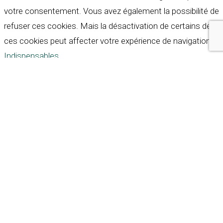
votre consentement. Vous avez également la possibilité de
refuser ces cookies. Mais la désactivation de certains de
ces cookies peut affecter votre expérience de navigation.
Indispensables
Indispensables
Toujours activé
Necessary cookies are absolutely essential for the
website to function properly. These cookies ensure basic
functionalities and security features of the website,
anonymously.
Cookie
Durée
Description
This cookie is set by GDPR
Cookie Consent plugin. The
cookielawinfo-
11
cookie is used to store the