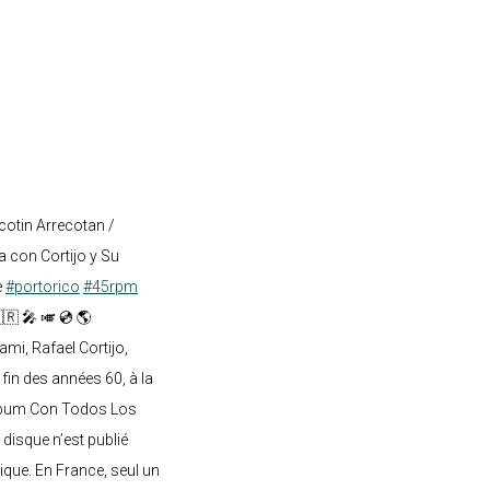
cotin Arrecotan /
 con Cortijo y Su
e
#portorico
#45rpm
🇷 🎤 🎺 💿 🌎
mi, Rafael Cortijo,
 fin des années 60, à la
lbum Con Todos Los
 disque n’est publié
ique. En France, seul un