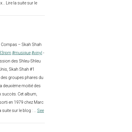
.. Lire la suite sur le
st Compas – Skah Shah
33rpm
#musique
#vinyl
-
ission des Shleu-Shleu
-Unis, Skah Shah #1
un des groupes phares du
a deuxième moitié des
 succès. Cet album,
sorti en 1979 chez Marc
a suite sur le blog :
...
See