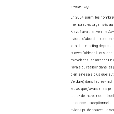
2 weeks ago
En 2004, parmi les nombre
mémorables organisés au C
Kiavué avait fait venir le Z
avions d’abord pu rencontr
lors d’un meeting de press
et avec l’aide de Luc Micha
m’avait ensuite arrangé un 
j’avais pu réaliser dans les
bien je ne sais plus quel aut
Verdure) dans l’après-midi.
le trac que j’avais, mais je 
assez de m’avoir donné cette
un concert exceptionnel au 
avions pu de nouveau discu