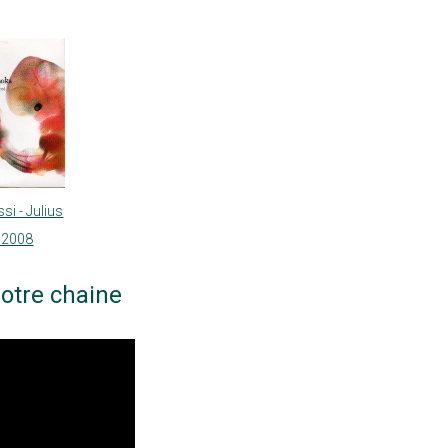
si - Julius
 2008
otre chaine