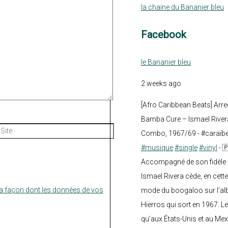
la chaine du Bananier bleu
Facebook
le Bananier bleu
2 weeks ago
[Afro Caribbean Beats] Arre
Bamba Cure – Ismael Rivera
Site
Combo, 1967/69 - #caraïb
#musique
#single
#vinyl
- 
Accompagné de son fidèle a
Ismael Rivera cède, en cette
la façon dont les données de vos
mode du boogaloo sur l’a
Hierros qui sort en 1967. Le
qu’aux États-Unis et au Mex