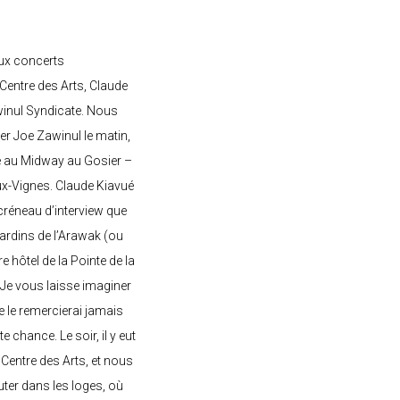
ux concerts
entre des Arts, Claude
awinul Syndicate. Nous
er Joe Zawinul le matin,
e au Midway au Gosier –
ux-Vignes. Claude Kiavué
créneau d’interview que
 jardins de l’Arawak (ou
re hôtel de la Pointe de la
 Je vous laisse imaginer
ne le remercierai jamais
 chance. Le soir, il y eut
Centre des Arts, et nous
ter dans les loges, où