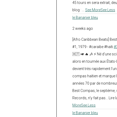
45 tours en sera extrait, deux.
blog :
...
See More
See Less
le Bananier bleu
2 weeks ago
[Afro Caribbean Beats] Be
#1, 1979 - #caraïbe #haïti
#
🇭🇹 🎺 🔥 🎶 ⚡ Né d’une sc
alors en tournée aux États
devient très rapidement l’
compas haïtien et marque l
années 70 par de nombreux
Best Compas, le septième, 
Records, n’y fait pas... Lire l
More
See Less
le Bananier bleu