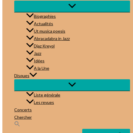
Biographies
Actualités
Ut musica poesis
Abracadabra in Jazz
Djaz Kreyol
Jazz
Idées
A la Une
Disques
Liste générale
Les revues
Concerts
Chercher