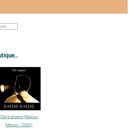
tique...
Cité Indigène (Messo
Messo / 2000)