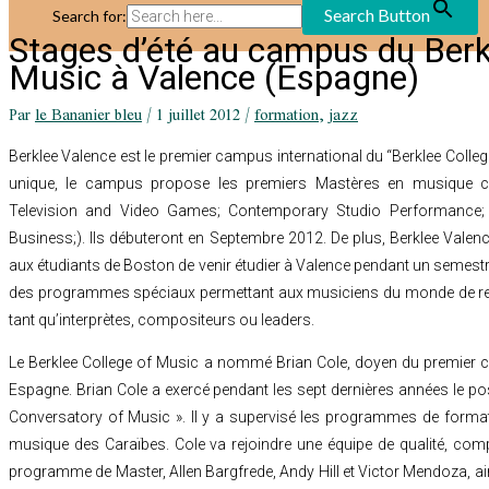
Search Button
Search for:
Stages d’été au campus du Berk
Music à Valence (Espagne)
Par
le Bananier bleu
/
1 juillet 2012
/
formation
,
jazz
Berklee Valence est le premier campus international du “Berklee Colle
unique, le campus propose les premiers Mastères en musique co
Television and Video Games; Contemporary Studio Performance; 
Business;). Ils débuteront en Septembre 2012. De plus, Berklee Vale
aux étudiants de Boston de venir étudier à Valence pendant un semest
des programmes spéciaux permettant aux musiciens du monde de re
tant qu’interprètes, compositeurs ou leaders.
Le Berklee College of Music a nommé Brian Cole, doyen du premier c
Espagne. Brian Cole a exercé pendant les sept dernières années le po
Conversatory of Music ». Il y a supervisé les programmes de format
musique des Caraïbes. Cole va rejoindre une équipe de qualité, comp
programme de Master, Allen Bargfrede, Andy Hill et Victor Mendoza, ai