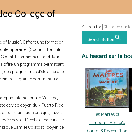
lee College of
Search for:
Search Button
ge of Music”. Offrant une formation
ntemporaine (Scoring for Film,
Au hasard sur la bou
Global Entertainment and Music
nce offre un programme permettant
re, des programmes d’été ainsi que
joindre la grande communauté en
ampus international à Valence, en
ste de vice-doyen du « Puerto Rico
ion de musique classique, jazz et
Les Maîtres du
osée des différents directeurs de
Tambour - Homaj'a
nsi que Camille Colatosti, doyen de
Carnot & Devenn (Fon