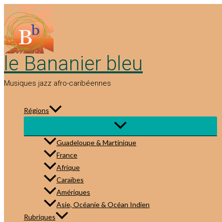
Aller
au
contenu
le Bananier bleu
Musiques jazz afro-caribéennes
Régions
Guadeloupe & Martinique
France
Afrique
Caraïbes
Amériques
Asie, Océanie & Océan Indien
Rubriques