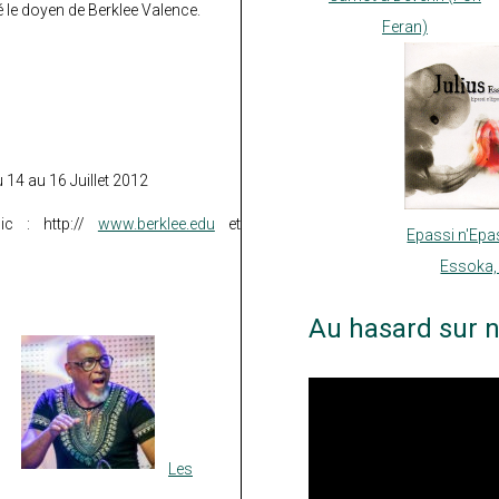
é le doyen de Berklee Valence.
Feran)
14 au 16 Juillet 2012
ic : http://
www.berklee.edu
et
Epassi n'Epas
Essoka,
Au hasard sur n
Les