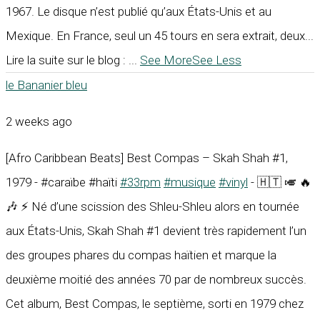
1967. Le disque n’est publié qu’aux États-Unis et au
Mexique. En France, seul un 45 tours en sera extrait, deux...
Lire la suite sur le blog :
...
See More
See Less
le Bananier bleu
2 weeks ago
[Afro Caribbean Beats] Best Compas – Skah Shah #1,
1979 - #caraïbe #haïti
#33rpm
#musique
#vinyl
- 🇭🇹 🎺 🔥
🎶 ⚡ Né d’une scission des Shleu-Shleu alors en tournée
aux États-Unis, Skah Shah #1 devient très rapidement l’un
des groupes phares du compas haïtien et marque la
deuxième moitié des années 70 par de nombreux succès.
Cet album, Best Compas, le septième, sorti en 1979 chez