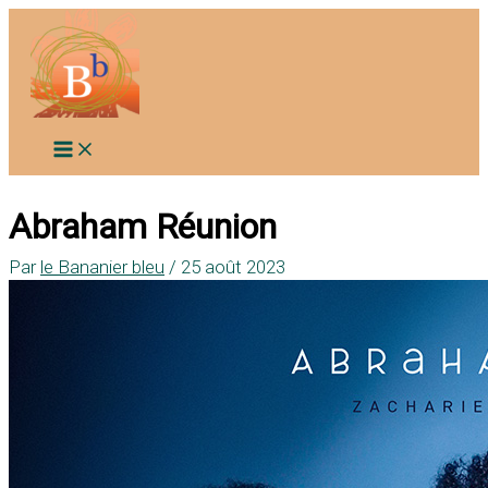
Aller
au
contenu
Abraham Réunion
Par
le Bananier bleu
/
25 août 2023