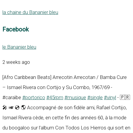
la chaine du Bananier bleu
Facebook
le Bananier bleu
2 weeks ago
[Afro Caribbean Beats] Arrecotin Arrecotan / Bamba Cure
– Ismael Rivera con Cortijo y Su Combo, 1967/69 -
#caraïbe
#portorico
#45rpm
#musique
#single
#vinyl
- 🇵🇷
🎤 🎺 💿 🌎 Accompagné de son fidèle ami, Rafael Cortijo,
Ismael Rivera cède, en cette fin des années 60, à la mode
du boogaloo sur l’album Con Todos Los Hierros qui sort en