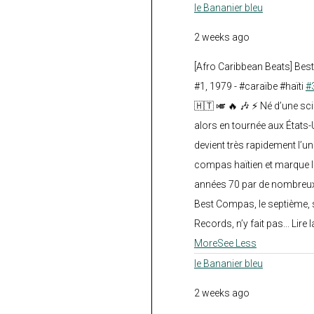
le Bananier bleu
2 weeks ago
[Afro Caribbean Beats] Be
#1, 1979 - #caraïbe #haïti
#
🇭🇹 🎺 🔥 🎶 ⚡ Né d’une sc
alors en tournée aux États
devient très rapidement l’
compas haïtien et marque l
années 70 par de nombreux
Best Compas, le septième, 
Records, n’y fait pas... Lire l
More
See Less
le Bananier bleu
2 weeks ago