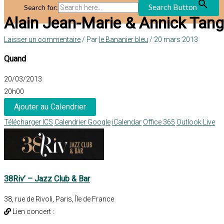
Search Button
Search for:
Alain Jean-Marie & Annick Tang
Laisser un commentaire
/ Par
le Bananier bleu
/
20 mars 2013
Quand
20/03/2013
20h00
Ajouter au Calendrier
Télécharger ICS
Calendrier Google
iCalendar
Office 365
Outlook Live
38Riv’ – Jazz Club & Bar
38, rue de Rivoli, Paris, Île de France
Lien concert :