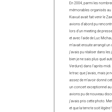
En 2004, parmi les nombre
mémorables organisés au C
Kiavué avait fait venir le Z
avions d’abord pu rencontr
lors d’un meeting de press
et avec l’aide de Luc Micha
m’avait ensuite arrangé un 
j’avais pu réaliser dans les
bien je ne sais plus quel aut
Verdure) dans l’après-midi.
le trac que j’avais, mais je 
assez de m’avoir donné cette
un concert exceptionnel au 
avions pu de nouveau discu
j’avais pris cette photo. Me
et que la terre te soit légère 