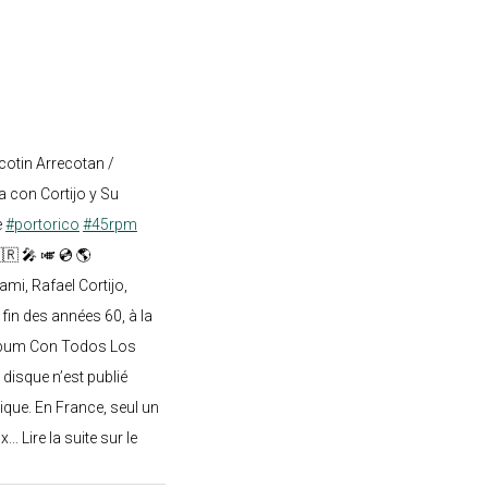
cotin Arrecotan /
 con Cortijo y Su
e
#portorico
#45rpm
🇷 🎤 🎺 💿 🌎
mi, Rafael Cortijo,
 fin des années 60, à la
lbum Con Todos Los
 disque n’est publié
ique. En France, seul un
.. Lire la suite sur le