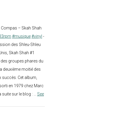
st Compas – Skah Shah
33rpm
#musique
#vinyl
-
ission des Shleu-Shleu
-Unis, Skah Shah #1
un des groupes phares du
a deuxième moitié des
 succès. Cet album,
sorti en 1979 chez Marc
a suite sur le blog :
...
See