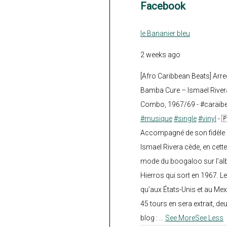
Facebook
le Bananier bleu
2 weeks ago
[Afro Caribbean Beats] Arre
Bamba Cure – Ismael Rivera
Combo, 1967/69 - #caraïb
#musique
#single
#vinyl
- 
Accompagné de son fidèle a
Ismael Rivera cède, en cette
mode du boogaloo sur l’a
Hierros qui sort en 1967. Le
qu’aux États-Unis et au Mex
45 tours en sera extrait, deux.
blog :
...
See More
See Less