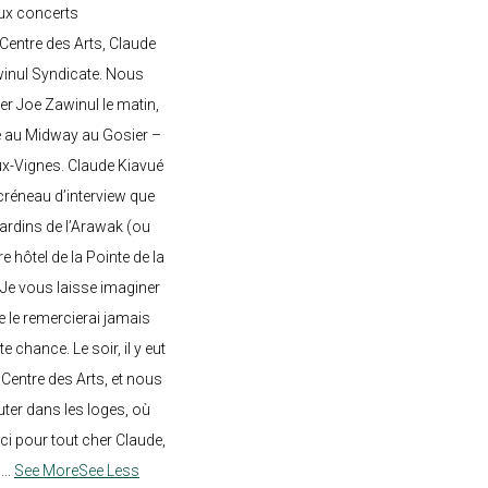
ux concerts
entre des Arts, Claude
awinul Syndicate. Nous
er Joe Zawinul le matin,
e au Midway au Gosier –
ux-Vignes. Claude Kiavué
créneau d’interview que
 jardins de l’Arawak (ou
re hôtel de la Pointe de la
 Je vous laisse imaginer
ne le remercierai jamais
 chance. Le soir, il y eut
Centre des Arts, et nous
ter dans les loges, où
rci pour tout cher Claude,
!
...
See More
See Less