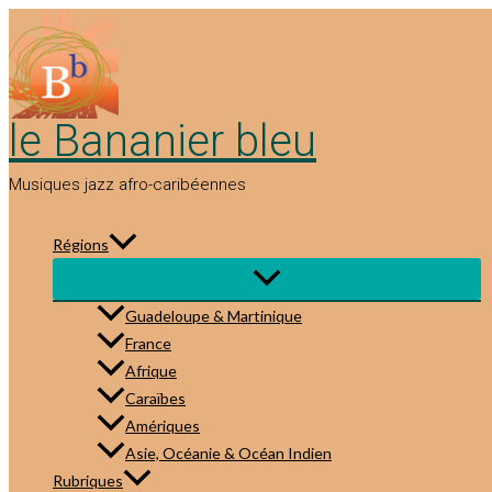
Aller
au
contenu
le Bananier bleu
Musiques jazz afro-caribéennes
Régions
Guadeloupe & Martinique
France
Afrique
Caraïbes
Amériques
Asie, Océanie & Océan Indien
Rubriques