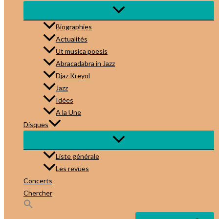
Biographies
Actualités
Ut musica poesis
Abracadabra in Jazz
Djaz Kreyol
Jazz
Idées
A la Une
Disques
Liste générale
Les revues
Concerts
Chercher