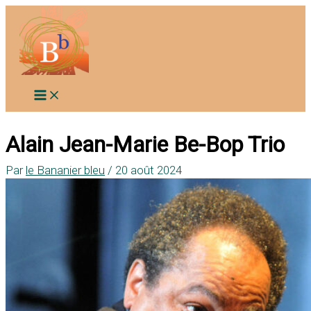
Aller
au
contenu
Alain Jean-Marie Be-Bop Trio
Par
le Bananier bleu
/
20 août 2024