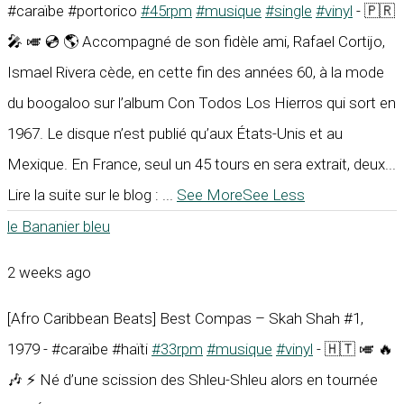
#caraïbe #portorico
#45rpm
#musique
#single
#vinyl
- 🇵🇷
🎤 🎺 💿 🌎 Accompagné de son fidèle ami, Rafael Cortijo,
Ismael Rivera cède, en cette fin des années 60, à la mode
du boogaloo sur l’album Con Todos Los Hierros qui sort en
1967. Le disque n’est publié qu’aux États-Unis et au
Mexique. En France, seul un 45 tours en sera extrait, deux...
Lire la suite sur le blog :
...
See More
See Less
le Bananier bleu
2 weeks ago
[Afro Caribbean Beats] Best Compas – Skah Shah #1,
1979 - #caraïbe #haïti
#33rpm
#musique
#vinyl
- 🇭🇹 🎺 🔥
🎶 ⚡ Né d’une scission des Shleu-Shleu alors en tournée