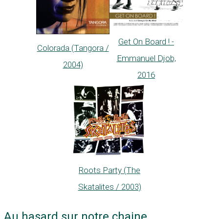
Get On Board ! -
Colorada (Tangora /
Emmanuel Djob,
2004)
2016
Roots Party (The
Skatalites / 2003)
Au hasard sur notre chaine