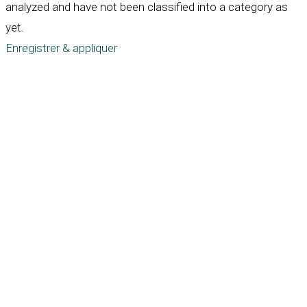
analyzed and have not been classified into a category as
yet.
Enregistrer & appliquer
Défiler
vers
le
haut