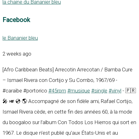
la chaine du Bananier bleu
Facebook
le Bananier bleu
2 weeks ago
[Afro Caribbean Beats] Arrecotin Arrecotan / Bamba Cure
– Ismael Rivera con Cortijo y Su Combo, 1967/69 -
#caraïbe #portorico
#45rpm
#musique
#single
#vinyl
- 🇵🇷
🎤 🎺 💿 🌎 Accompagné de son fidèle ami, Rafael Cortijo,
Ismael Rivera cède, en cette fin des années 60, à la mode
du boogaloo sur l’album Con Todos Los Hierros qui sort en
1967. Le disque n’est publié qu’aux États-Unis et au