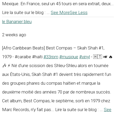
Mexique. En France, seul un 45 tours en sera extrait, deux...
Lire la suite sur le blog :
...
See More
See Less
le Bananier bleu
2 weeks ago
[Afro Caribbean Beats] Best Compas – Skah Shah #1,
1979 - #caraïbe #haïti
#33rpm
#musique
#vinyl
- 🇭🇹 🎺 🔥
🎶 ⚡ Né d’une scission des Shleu-Shleu alors en tournée
aux États-Unis, Skah Shah #1 devient très rapidement l’un
des groupes phares du compas haïtien et marque la
deuxième moitié des années 70 par de nombreux succès.
Cet album, Best Compas, le septième, sorti en 1979 chez
Marc Records, n’y fait pas... Lire la suite sur le blog :
...
See