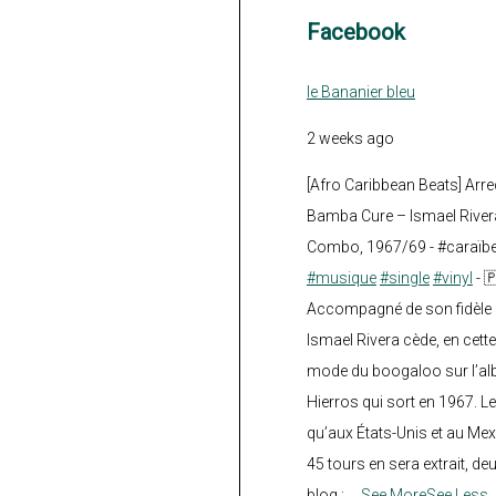
Facebook
le Bananier bleu
2 weeks ago
[Afro Caribbean Beats] Arre
Bamba Cure – Ismael Rivera
Combo, 1967/69 - #caraïb
#musique
#single
#vinyl
- 
Accompagné de son fidèle a
Ismael Rivera cède, en cette
mode du boogaloo sur l’a
Hierros qui sort en 1967. Le
qu’aux États-Unis et au Mex
45 tours en sera extrait, deux.
blog :
...
See More
See Less