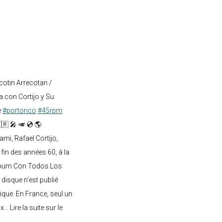
cotin Arrecotan /
 con Cortijo y Su
e
#portorico
#45rpm
🇷 🎤 🎺 💿 🌎
mi, Rafael Cortijo,
 fin des années 60, à la
lbum Con Todos Los
 disque n’est publié
ique. En France, seul un
.. Lire la suite sur le