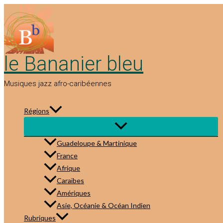
Aller
au
contenu
le Bananier bleu
Musiques jazz afro-caribéennes
Régions
Guadeloupe & Martinique
France
Afrique
Caraïbes
Amériques
Asie, Océanie & Océan Indien
Rubriques