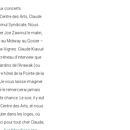
ux concerts
entre des Arts, Claude
awinul Syndicate. Nous
er Joe Zawinul le matin,
e au Midway au Gosier –
ux-Vignes. Claude Kiavué
créneau d’interview que
 jardins de l’Arawak (ou
re hôtel de la Pointe de la
 Je vous laisse imaginer
ne le remercierai jamais
 chance. Le soir, il y eut
Centre des Arts, et nous
ter dans les loges, où
rci pour tout cher Claude,