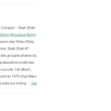
st Compas – Skah Shah
33rpm
#musique
#vinyl
-
ission des Shleu-Shleu
-Unis, Skah Shah #1
un des groupes phares du
a deuxième moitié des
 succès. Cet album,
sorti en 1979 chez Marc
a suite sur le blog :
...
See