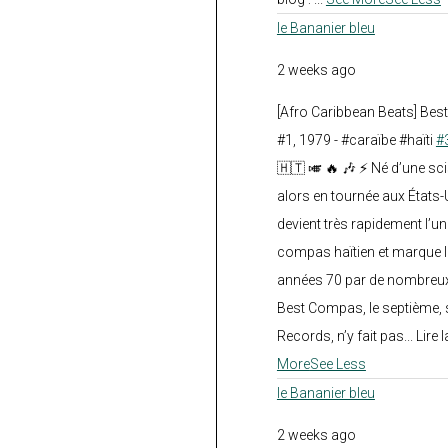
le Bananier bleu
2 weeks ago
[Afro Caribbean Beats] Be
#1, 1979 - #caraïbe #haïti
#
🇭🇹 🎺 🔥 🎶 ⚡ Né d’une sc
alors en tournée aux États
devient très rapidement l’
compas haïtien et marque l
années 70 par de nombreux
Best Compas, le septième, 
Records, n’y fait pas... Lire l
More
See Less
le Bananier bleu
2 weeks ago