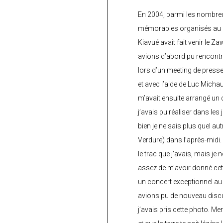
En 2004, parmi les nombre
mémorables organisés au C
Kiavué avait fait venir le Z
avions d’abord pu rencontr
lors d’un meeting de press
et avec l’aide de Luc Micha
m’avait ensuite arrangé un 
j’avais pu réaliser dans les
bien je ne sais plus quel aut
Verdure) dans l’après-midi.
le trac que j’avais, mais je 
assez de m’avoir donné cette
un concert exceptionnel au 
avions pu de nouveau discu
j’avais pris cette photo. Me