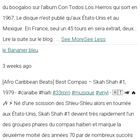
du boogaloo sur l’album Con Todos Los Hierros qui sort en
1967. Le disque n’est publié qu’aux États-Unis et au
Mexique. En France, seul un 45 tours en sera extrait, deux...
Lire la suite sur le blog :
...
See More
See Less
le Bananier bleu
3 weeks ago
[Afro Caribbean Beats] Best Compas – Skah Shah #1,
1979 - #caraïbe #haïti
#33rpm
#musique
#vinyl
- 🇭🇹 🎺 🔥
🎶 ⚡ Né d’une scission des Shleu-Shleu alors en tournée
aux États-Unis, Skah Shah #1 devient très rapidement l’un
des groupes phares du compas haïtien et marque la
deuxième moitié des années 70 par de nombreux succès.