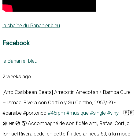
la chaine du Bananier bleu
Facebook
le Bananier bleu
2 weeks ago
[Afro Caribbean Beats] Arrecotin Arrecotan / Bamba Cure
– Ismael Rivera con Cortijo y Su Combo, 1967/69 -
#caraïbe #portorico
#45rpm
#musique
#single
#vinyl
- 🇵🇷
🎤 🎺 💿 🌎 Accompagné de son fidèle ami, Rafael Cortijo,
Ismael Rivera cède, en cette fin des années 60, à la mode